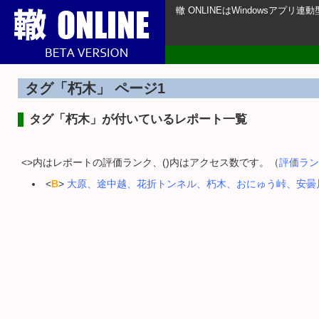
轍 ONLINEはWindowsアプ
タグ「朽木」 ページ1
タグ「朽木」が付いているレポート一覧
<>内はレポートの評価ランク、()内はアクセス数です。（
評価ラン
<
B
>
大原、途中越、花折トンネル、朽木、おにゅう峠、安曇