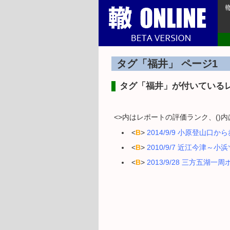
タグ「福井」 ページ1
タグ「福井」が付いている
<>内はレポートの評価ランク、()
<
B
>
2014/9/9 小原登山口か
<
B
>
2010/9/7 近江今津～
<
B
>
2013/9/28 三方五湖一周