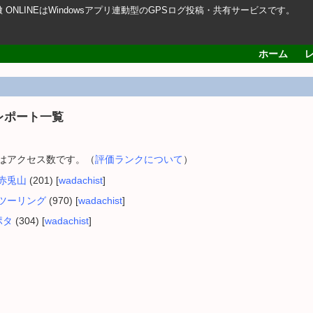
轍 ONLINEはWindowsアプリ連動型のGPSログ投稿・共有サービスです。
ホーム
レポート一覧
内はアクセス数です。（
評価ランクについて
）
ら赤兎山
(201) [
wadachist
]
小浜ツーリング
(970) [
wadachist
]
ポタ
(304) [
wadachist
]