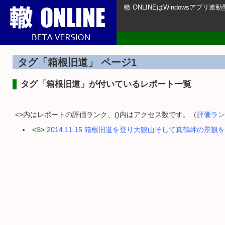
轍 ONLINEはWindowsアプ
タグ「箱根旧道」 ページ1
タグ「箱根旧道」が付いているレポート一覧
<>内はレポートの評価ランク、()内はアクセス数です。（
評価ラン
<
S
>
2014.11.15 箱根旧道を登り大観山そして真鶴岬の景