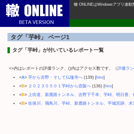
轍 ONLINEはWindowsアプ
タグ「芋峠」 ページ1
タグ「芋峠」が付いているレポート一覧
<>内はレポートの評価ランク、()内はアクセス数です。（
評価ラン
<
A
>
芋から吉野・そして仏隆寺へ
(139) [
hiro
]
<
B
>
２０２３０５０１芋峠から壺阪へ
(136) [
hiro
]
<
B
>
上街道、新鹿路トンネル、吉野下千本、芋峠、明日香、
<
B
>
佐保川、飛鳥川、芋峠、新鹿路トンネル、平城宮跡、木