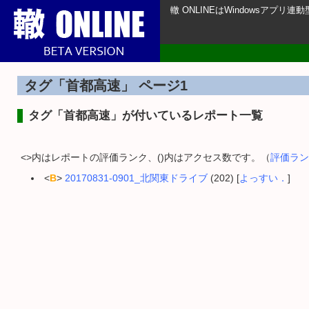
轍 ONLINEはWindowsアプ
タグ「首都高速」 ページ1
タグ「首都高速」が付いているレポート一覧
<>内はレポートの評価ランク、()内はアクセス数です。（
評価ラン
<
B
>
20170831-0901_北関東ドライブ
(202) [
よっすい．
]