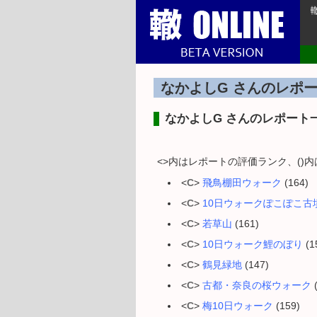
なかよしG さんのレポー
なかよしG さんのレポート
<>内はレポートの評価ランク、()
<
C
>
飛鳥棚田ウォーク
(164)
<
C
>
10日ウォークぽこぽこ古
<
C
>
若草山
(161)
<
C
>
10日ウォーク鯉のぼり
(1
<
C
>
鶴見緑地
(147)
<
C
>
古都・奈良の桜ウォーク
(
<
C
>
梅10日ウォーク
(159)