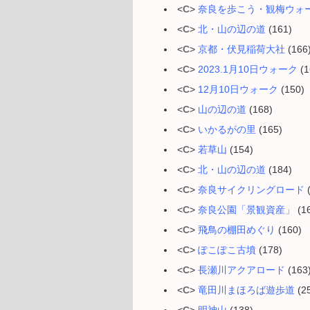
<
C
>
奈良を歩こう・観梅ウォ
<
C
>
北・山の辺の道
(161)
<
C
>
京都・伏見稲荷大社
(166
<
C
>
2023.1月10日ウォーク
(1
<
C
>
12月10日ウォーク
(150)
<
C
>
山の辺の道
(168)
<
C
>
いかるがの里
(165)
<
C
>
若草山
(154)
<
C
>
北・山の辺の道
(184)
<
C
>
奈良サイクリングロード
(
<
C
>
奈良公園「景観資産」
(1
<
C
>
飛鳥の棚田めぐり
(160)
<
C
>
ぽこぽこ古墳
(178)
<
C
>
長瀬川アクアロード
(163
<
C
>
竜田川まほろば遊歩道
(2