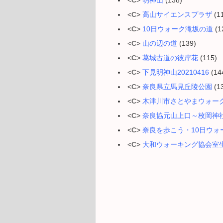
<
C
>
明神山
(138)
<
C
>
高山サイエンスプラザ
(1
<
C
>
10日ウォーク滝坂の道
(1
<
C
>
山の辺の道
(139)
<
C
>
葛城古道の彼岸花
(115)
<
C
>
下見明神山20210416
(14
<
C
>
奈良県立馬見丘陵公園
(1
<
C
>
木津川市さとやまウォー
<
C
>
奈良協元山上口～枚岡神
<
C
>
奈良を歩こう・10日ウォ
<
C
>
大和ウォーキング協会室