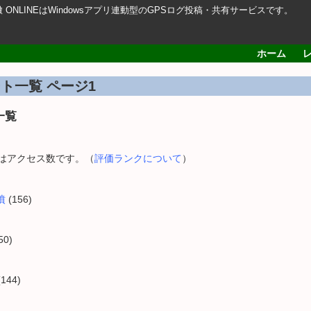
轍 ONLINEはWindowsアプリ連動型のGPSログ投稿・共有サービスです。
ホーム
ト一覧 ページ1
一覧
内はアクセス数です。（
評価ランクについて
）
墳
(156)
50)
144)