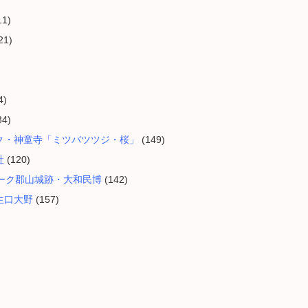
11)
21)
4)
34)
ク・神童寺「ミツバツツジ・桜」
(149)
社
(120)
ーク郡山城跡・大和民博
(142)
生口大野
(157)