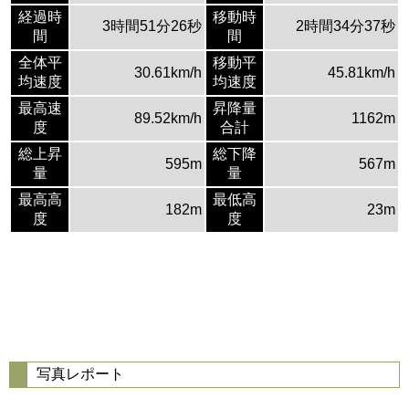
経過時
移動時
3時間51分26秒
2時間34分37秒
間
間
全体平
移動平
30.61km/h
45.81km/h
均速度
均速度
最高速
昇降量
89.52km/h
1162m
度
合計
総上昇
総下降
595m
567m
量
量
最高高
最低高
182m
23m
度
度
写真レポート