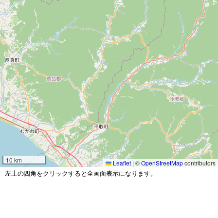
10 km
Leaflet
|
©
OpenStreetMap
contributors
左上の四角をクリックすると全画面表示になります。