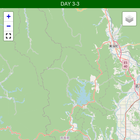
DAY 3-3
+
−