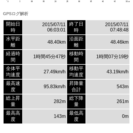
GPSログ解析
開始日
終了日
2015/07/11
2015/07/11
06:03:01
07:48:48
時
時
水平距
沿面距
48.40km
48.46km
離
離
経過時
移動時
1時間45分47秒
1時間07分19秒
間
間
全体平
移動平
27.49km/h
43.19km/h
均速度
均速度
最高速
昇降量
95.83km/h
543m
度
合計
総上昇
総下降
282m
261m
量
量
最高高
最低高
143m
0m
度
度