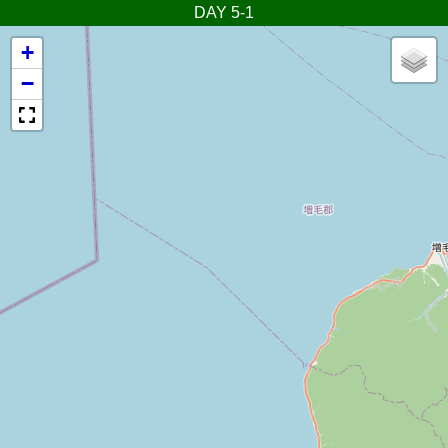
DAY 5-1
+
−