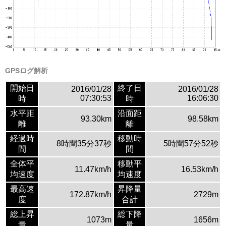
GPSログ解析
開始日
終了日
2016/01/28
2016/01/28
07:30:53
16:06:30
時
時
水平距
沿面距
93.30km
98.58km
離
離
経過時
移動時
8時間35分37秒
5時間57分52秒
間
間
全体平
移動平
11.47km/h
16.53km/h
均速度
均速度
最高速
昇降量
172.87km/h
2729m
度
合計
総上昇
総下降
1073m
1656m
量
量