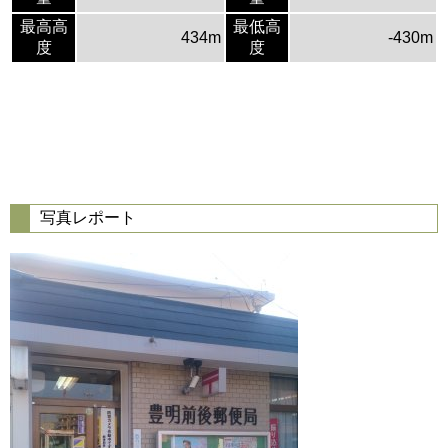
最高高
最低高
434m
-430m
度
度
写真レポート