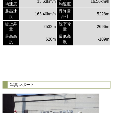
13.63km/h
16.50km/h
均速度
均速度
最高速
昇降量
163.40km/h
5228m
度
合計
総上昇
総下降
2532m
2696m
量
量
最高高
最低高
620m
-109m
度
度
写真レポート