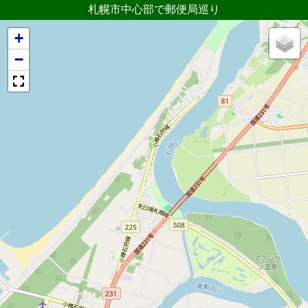
札幌市中心部で郵便局巡り
+
−