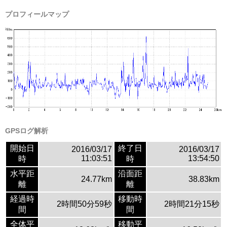
プロフィールマップ
GPSログ解析
開始日
終了日
2016/03/17
2016/03/17
11:03:51
13:54:50
時
時
水平距
沿面距
24.77km
38.83km
離
離
経過時
移動時
2時間50分59秒
2時間21分15秒
間
間
全体平
移動平