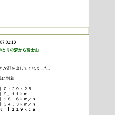
 07:01:13
和ゆとりの森から富士山
とか顔を出してくれました。
場に到着
】０：２９：２５
】９。１１ｋｍ
】１８．６ｋｍ／ｈ
】３４．３ｋｍ／ｈ
リー】１１９ｋｃａｌ