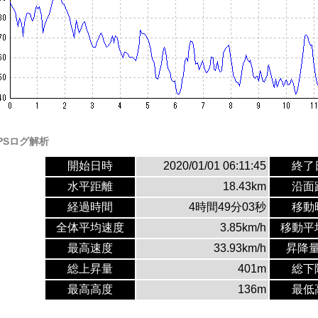
PSログ解析
開始日時
2020/01/01 06:11:45
終了
水平距離
18.43km
沿面
経過時間
4時間49分03秒
移動
全体平均速度
3.85km/h
移動平
最高速度
33.93km/h
昇降
総上昇量
401m
総下
最高高度
136m
最低