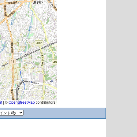
et
|
©
OpenStreetMap
contributors