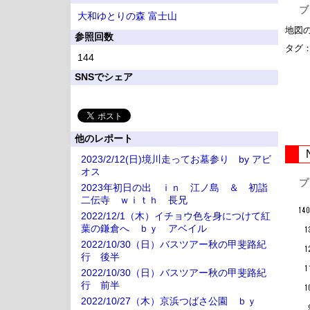
ブ
大和ゆとりの森
富士山
地図
参照回数
タグ
144
SNSでシェア
他のレポート
2023/2/12(日)境川走ってお墓参り by アビ
オス
プ
2023年初日の出 ｉｎ 江ノ島 ＆ 初詣
二伝寺 ｗｉｔｈ 長兄
2022/12/1（木）イチョウ色を身につけて紅
葉の鎌倉へ ｂｙ アベイル
2022/10/30（日）バスツアー秋の甲斐路紀
行 後半
2022/10/30（日）バスツアー秋の甲斐路紀
行 前半
2022/10/27（木）京浜つばさ公園 ｂｙ