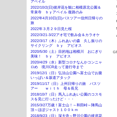
アベイル
2022/10/2(日)彼岸花を観に相模原北公園＆
常泉寺 ｂｙアベイル 復路のみ
2022年4月10日(日)バスツアー信州日帰りの
旅
2022年３月２９日見た桜
2022/3/21-3/22アオ宅で飲み会＆カラオケ
2022/3/17（木）ふれあいの森 久し振りの
サイクリング ｂｙ アビオス
2020/5/30（土）目的地は相模川 おにぎり
G
美味！ ｂｙ アビオス
2020/4/29（水）新型コロナなんかコンニャ
ロめ 境川CR走って遊行寺まで
2019/12/1（日）弘法山公園へ富士山でお腹
いっぱい＆坂道アタック
2019/11/17（日）上州日帰りの旅 バスツ
アー ｗｉｔｈ 母＆長兄
2018/10/7（日）馬入ふれあい公園のコスモ
スを見に行ったけど・・・
2015/3/27万歳！富士山！～和田峠～陣馬山
頂～ほぼジャスト１００ｋｍ
2018/9/23（日）深大寺～野川公園の彼岸花