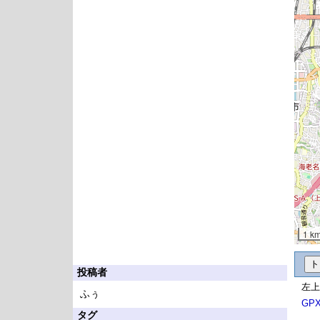
1 k
投稿者
左上
ふぅ
GP
タグ