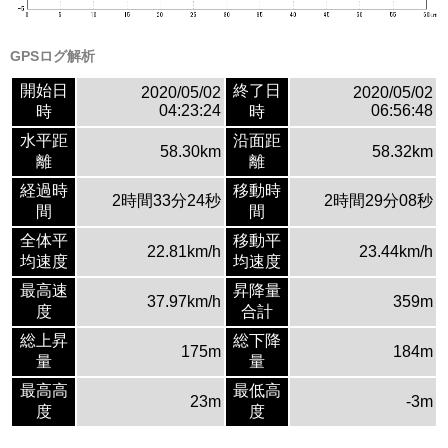
GPSログ解析
開始日
終了日
2020/05/02
2020/05/02
04:23:24
06:56:48
時
時
水平距
沿面距
58.30km
58.32km
離
離
経過時
移動時
2時間33分24秒
2時間29分08秒
間
間
全体平
移動平
22.81km/h
23.44km/h
均速度
均速度
最高速
昇降量
37.97km/h
359m
度
合計
総上昇
総下降
175m
184m
量
量
最高高
最低高
23m
-3m
度
度