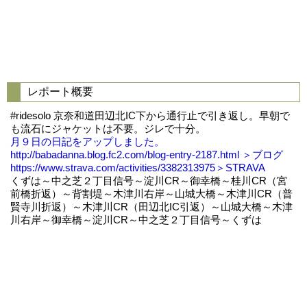
レポート概要
#ridesolo 京奈和道田辺北IC下から通行止で引き返し。早朝で
も流石にジャケットは不要。ジレで十分。
月９日の日記をアップしました。
http://babadanna.blog.fc2.com/blog-entry-2187.html ＞ブログ
https://www.strava.com/activities/3382313975＞STRAVA
くずは～中之芝２丁目信号～淀川CR～御幸橋～桂川CR（宮
前橋折返）～背割堤～木津川右岸～山城大橋～木津川CR（普
賢寺川折返）～木津川CR（田辺北IC引返）～山城大橋～木津
川右岸～御幸橋～淀川CR～中之芝２丁目信号～くずは