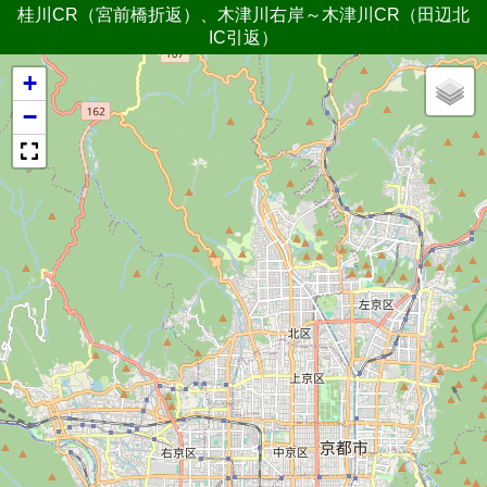
桂川CR（宮前橋折返）、木津川右岸～木津川CR（田辺北
IC引返）
+
−