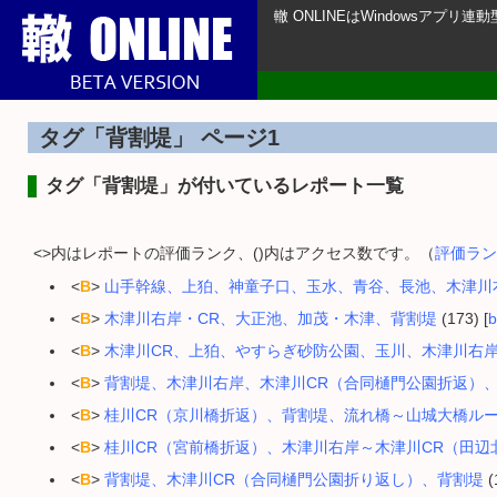
轍 ONLINEはWindowsアプ
タグ「背割堤」 ページ1
タグ「背割堤」が付いているレポート一覧
<>内はレポートの評価ランク、()内はアクセス数です。（
評価ラン
<
B
>
山手幹線、上狛、神童子口、玉水、青谷、長池、木津川
<
B
>
木津川右岸・CR、大正池、加茂・木津、背割堤
(173) [
b
<
B
>
木津川CR、上狛、やすらぎ砂防公園、玉川、木津川右
<
B
>
背割堤、木津川右岸、木津川CR（合同樋門公園折返）
<
B
>
桂川CR（京川橋折返）、背割堤、流れ橋～山城大橋ル
<
B
>
桂川CR（宮前橋折返）、木津川右岸～木津川CR（田辺北
<
B
>
背割堤、木津川CR（合同樋門公園折り返し）、背割堤
(