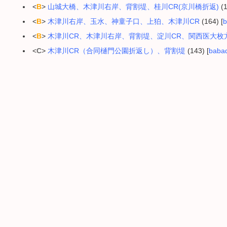
<
B
>
山城大橋、木津川右岸、背割堤、桂川CR(京川橋折返)
(1
<
B
>
木津川右岸、玉水、神童子口、上狛、木津川CR
(164) [
b
<
B
>
木津川CR、木津川右岸、背割堤、淀川CR、関西医大枚
<
C
>
木津川CR（合同樋門公園折返し）、背割堤
(143) [
baba