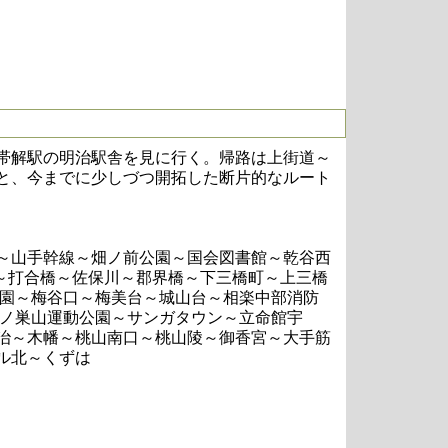
帯解駅の明治駅舎を見に行く。帰路は上街道～
と、今までに少しづつ開拓した断片的なルート
～山手幹線～畑ノ前公園～国会図書館～乾谷西
～打合橋～佐保川～郡界橋～下三橋町～上三橋
公園～梅谷口～梅美台～城山台～相楽中部消防
鴻ノ巣山運動公園～サンガタウン～立命館宇
治～木幡～桃山南口～桃山陵～御香宮～大手筋
ル北～くずは