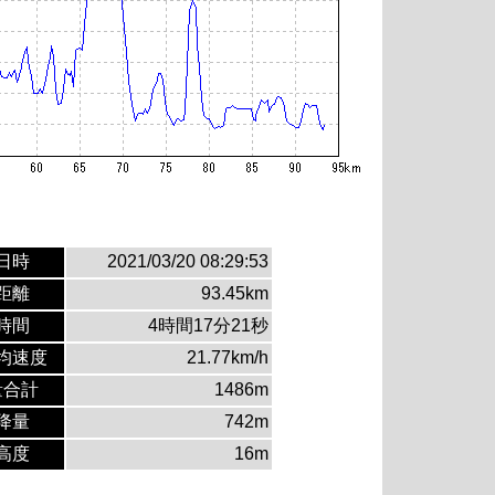
日時
2021/03/20 08:29:53
距離
93.45km
時間
4時間17分21秒
均速度
21.77km/h
量合計
1486m
降量
742m
高度
16m