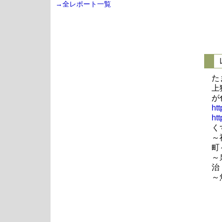
→全レポート一覧
た
上
が
ht
ht
く
～
町
～
治
～