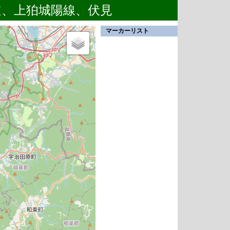
道、上狛城陽線、伏見
マーカーリスト