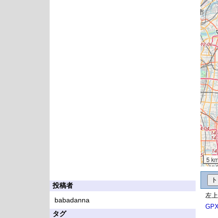
5 k
投稿者
左上
babadanna
GP
タグ