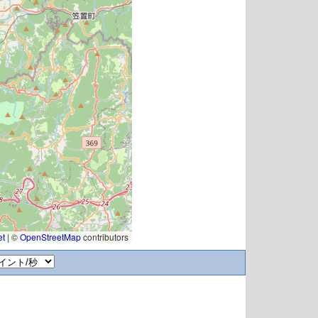
et
|
©
OpenStreetMap
contributors