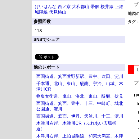
ブ
けいはんな
西ノ京
大和郡山
帯解
桜井線
上狛
城陽線
伏見桃山
地図
参照回数
タグ
118
SNSでシェア
他のレポート
西国街道、箕面萱野新駅、豊中、吹田、淀川
プ
千本通、北山、東山、醍醐、宇治、山城、木
津川CR
物集女街道、嵐山、洛北、東山、醍醐、伏見
西国街道、箕面、豊中、十三、中崎町、城北
公園通、淀川
西国街道、箕面、伊丹、天竺川、十三、淀川
木津川右岸、木津川CR（ふれあい広場折
返）
木津川右岸、上狛城陽線、和束天満宮、木津