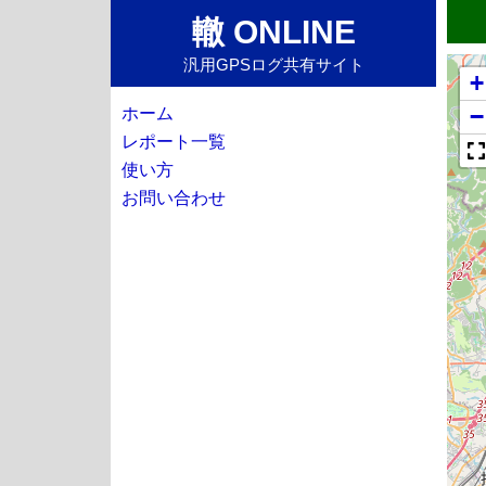
轍 ONLINE
汎用GPSログ共有サイト
+
−
ホーム
レポート一覧
使い方
お問い合わせ