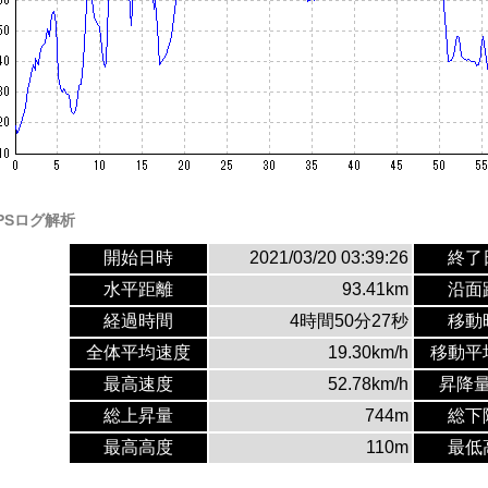
PSログ解析
開始日時
2021/03/20 03:39:26
終了
水平距離
93.41km
沿面
経過時間
4時間50分27秒
移動
全体平均速度
19.30km/h
移動平
最高速度
52.78km/h
昇降
総上昇量
744m
総下
最高高度
110m
最低