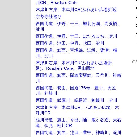
川CR、Roadie’s Cafe
木津川右岸、木津川CR(ふれあい広場折返)
京都寺社巡り
西国街道、伊丹、十三、城北公園、高浜橋、
淀川
西国街道、伊丹、十三、ほたるまち、淀川
西国街道、池田、伊丹、吹田、淀川
西国街道、箕面、宝塚線、江坂、豊津、相
川、淀川
G
木津川右岸、木津川CR(ふれあい広場折
返)、Roadie’s Cafe、男山団地
西国街道、箕面、阪急宝塚線、天竺川、神崎
川
西国街道、箕面、国道176号、豊中、天竺
川、神崎川
西国街道、武庫川、鳴尾浜、神崎川、淀川
木津川右岸、木津川CR、ふれあい広場、木
津川CR
桂川街道、嵐山、今出川通、鹿ヶ谷通、大石
道、伏見、桂川CR
西国街道、箕面、池田、豊中、神崎川、淀川