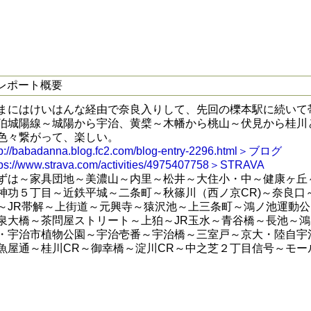
レポート概要
まにはけいはんな経由で奈良入りして、先回の櫟本駅に続いて
狛城陽線～城陽から宇治、黄檗～木幡から桃山～伏見から桂川
色々繋がって、楽しい。
tp://babadanna.blog.fc2.com/blog-entry-2296.html＞ブログ
tps://www.strava.com/activities/4975407758＞STRAVA
ずは～家具団地～美濃山～内里～松井～大住小・中～健康ヶ丘
神功５丁目～近鉄平城～二条町～秋篠川（西ノ京CR)～奈良口
～JR帯解～上街道～元興寺～猿沢池～上三条町～鴻ノ池運動
泉大橋～茶問屋ストリート～上狛～JR玉水～青谷橋～長池～
・宇治市植物公園～宇治壱番～宇治橋～三室戸～京大・陸自宇
魚屋通～桂川CR～御幸橋～淀川CR～中之芝２丁目信号～モー