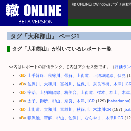
轍 ONLINEはWindowsアプ
タグ「大和郡山」 ページ1
タグ「大和郡山」が付いているレポート一覧
<>内はレポートの評価ランク、()内はアクセス数です。（
評価ラン
<
B
>
山手幹線、秋篠川、帯解、上街道、上狛城陽線、伏見
(1
<
B
>
佐保川、大和川、富雄川、佐保川、奈良市街、木津川C
<
B
>
宇治、上狛城陽線、梅美台、上街道、櫟本、郡山、木津
<
B
>
太子、御所、郡山、奈良、木津川CR
(129) [
babadanna
]
<
B
>
上街道、大和川、富雄川、秋篠川、木津川CR
(157) [
ba
<
B
>
猿沢池、帯解、郡山、佐保川、ならやま、木津川CR
(12