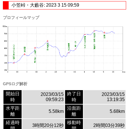
小笠峠・大藪谷: 2023 3 15 09:59
プロフィールマップ
GPSログ解析
開始日
終了日
2023/03/15
2023/03/15
09:59:23
13:19:35
時
時
水平距
沿面距
5.58km
5.68km
離
離
経過時
移動時
3時間20分12秒
2時間03分39秒
間
間