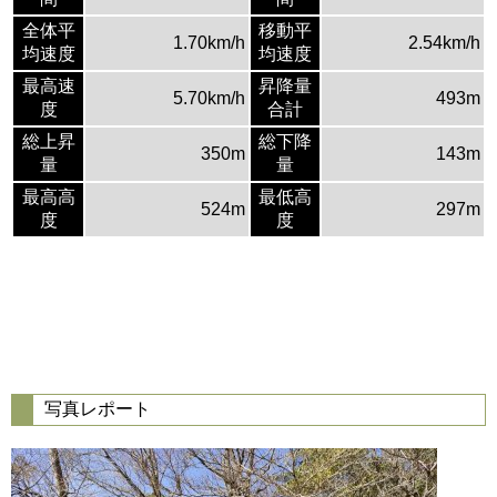
全体平
移動平
1.70km/h
2.54km/h
均速度
均速度
最高速
昇降量
5.70km/h
493m
度
合計
総上昇
総下降
350m
143m
量
量
最高高
最低高
524m
297m
度
度
写真レポート