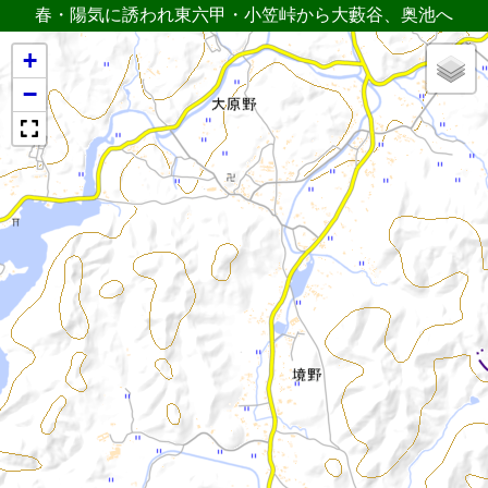
春・陽気に誘われ東六甲・小笠峠から大藪谷、奥池へ
+
−