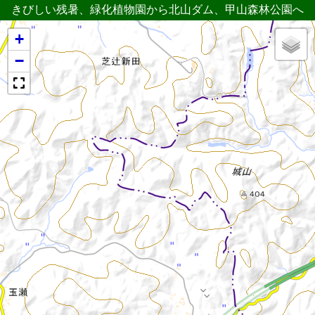
きびしい残暑、緑化植物園から北山ダム、甲山森林公園へ
+
−