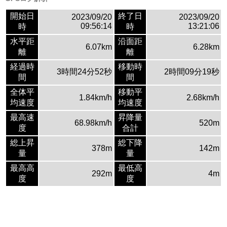
開始日
終了日
2023/09/20
2023/09/20
09:56:14
13:21:06
時
時
水平距
沿面距
6.07km
6.28km
離
離
経過時
移動時
3時間24分52秒
2時間09分19秒
間
間
全体平
移動平
1.84km/h
2.68km/h
均速度
均速度
最高速
昇降量
68.98km/h
520m
度
合計
総上昇
総下降
378m
142m
量
量
最高高
最低高
292m
4m
度
度