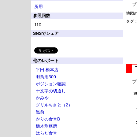
ブ
所用
地図
参照回数
タグ
110
SNSでシェア
他のレポート
平田 橋本店
羽鳥湖300
プ
ポジション確認
十文字の切通し
かみや
グリルちさと（2）
黒前
かりの食堂B
栃木刑務所
はらだ食堂