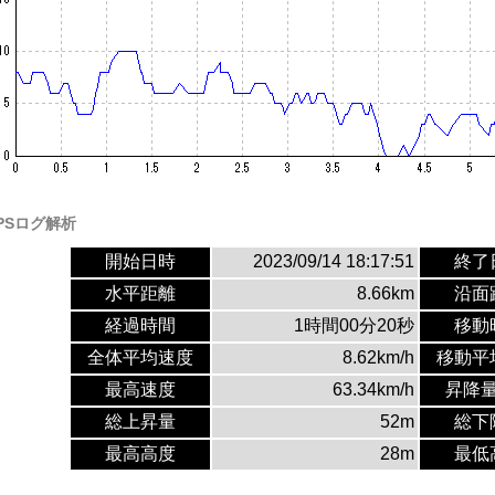
PSログ解析
開始日時
2023/09/14 18:17:51
終了
水平距離
8.66km
沿面
経過時間
1時間00分20秒
移動
全体平均速度
8.62km/h
移動平
最高速度
63.34km/h
昇降
総上昇量
52m
総下
最高高度
28m
最低