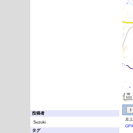
500
投稿者
左上
Suzuki
GP
タグ