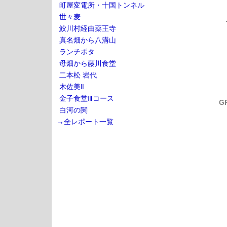
町屋変電所・十国トンネル
世々麦
鮫川村経由薬王寺
真名畑から八溝山
ランチポタ
母畑から藤川食堂
二本松 岩代
木佐美Ⅱ
金子食堂Ⅲコース
G
白河の関
→全レポート一覧