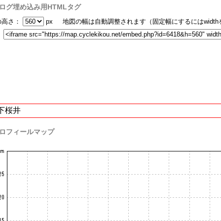
ログ埋め込み用HTMLタグ
の高さ：
px 地図の幅は自動調整されます（固定幅にするにはwidt
：
下桜井
ロフィールマップ