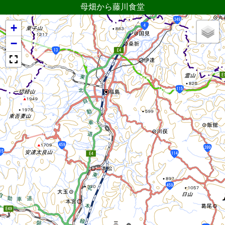
母畑から藤川食堂
+
−