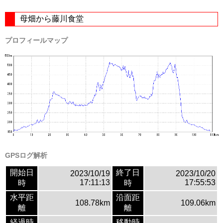
母畑から藤川食堂
プロフィールマップ
GPSログ解析
開始日
終了日
2023/10/19
2023/10/20
17:11:13
17:55:53
時
時
水平距
沿面距
108.78km
109.06km
離
離
経過時
移動時