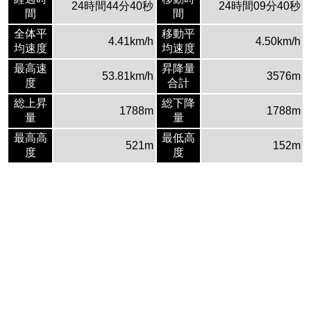
24時間44分40秒
24時間09分40秒
間
間
全体平
移動平
4.41km/h
4.50km/h
均速度
均速度
最高速
昇降量
53.81km/h
3576m
度
合計
総上昇
総下降
1788m
1788m
量
量
最高高
最低高
521m
152m
度
度