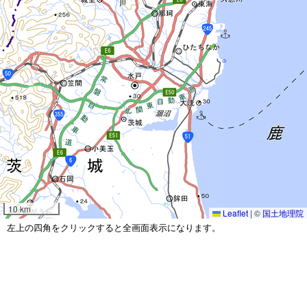
10 km
Leaflet
|
©
国土地理院
左上の四角をクリックすると全画面表示になります。