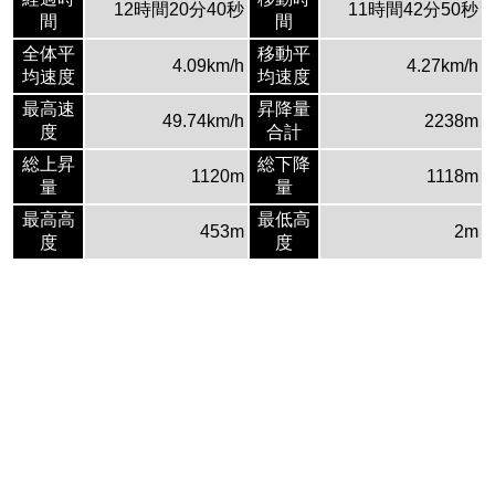
12時間20分40秒
11時間42分50秒
間
間
全体平
移動平
4.09km/h
4.27km/h
均速度
均速度
最高速
昇降量
49.74km/h
2238m
度
合計
総上昇
総下降
1120m
1118m
量
量
最高高
最低高
453m
2m
度
度