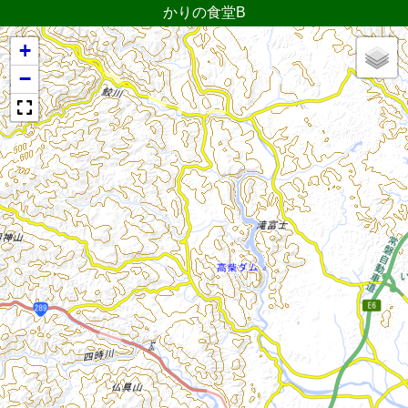
かりの食堂B
+
−