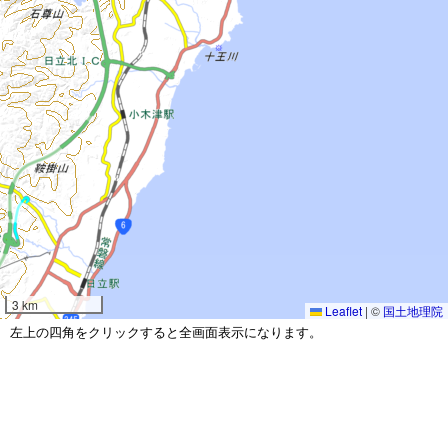
3 km
Leaflet
|
©
国土地理院
左上の四角をクリックすると全画面表示になります。