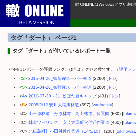
轍 ONLINEはWindowsアプ
タグ「ダート」 ページ1
タグ「ダート」が付いているレポート一覧
<>内はレポートの評価ランク、()内はアクセス数です。（
評価ラン
<
S
>
2015-04-26_御荷鉾スーパー林道
(2280) [
トシ
]
<
S
>
2015-04-26_御荷鉾スーパー林道
(2280) [
トシ
]
<
A
>
2016-07-30～31_松ぽた夏キャンプ
(431) [
トシ
]
<
B
>
2005/2/12 安川大塔川林道
(697) [
wadachist
]
<
C
>
山王原林道、丹原林道、高山林道、位置図
(560) [
tukin
<
C
>
林道ツーリング 安芸太田町穴付近作業道
(460) [
tukin
<
C
>
北広島町川小田付近作業道（14/5/19）
(286) [
tukinowa