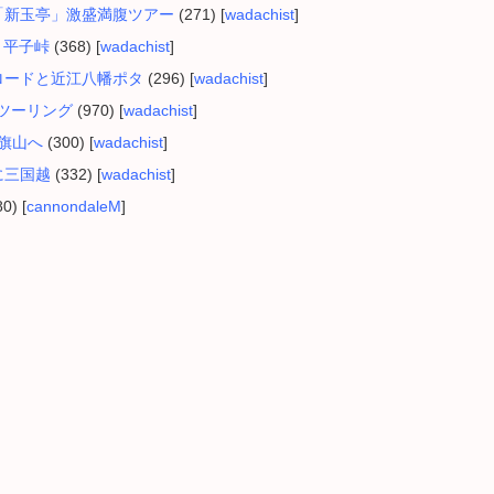
～津「新玉亭」激盛満腹ツアー
(271) [
wadachist
]
宿と平子峠
(368) [
wadachist
]
し笛ロードと近江八幡ポタ
(296) [
wadachist
]
小浜ツーリング
(970) [
wadachist
]
高旗山へ
(300) [
wadachist
]
間に三国越
(332) [
wadachist
]
0) [
cannondaleM
]