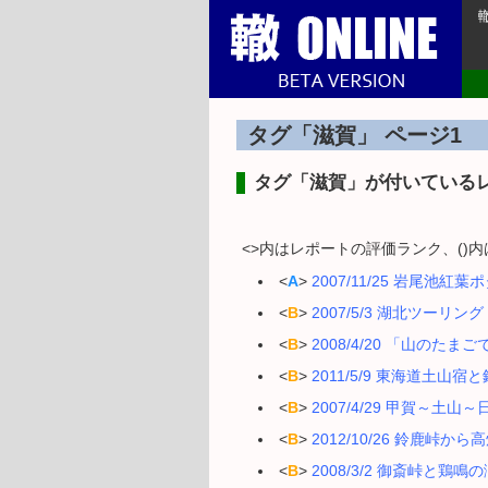
タグ「滋賀」 ページ1
タグ「滋賀」が付いている
<>内はレポートの評価ランク、()
<
A
>
2007/11/25 岩尾池紅葉
<
B
>
2007/5/3 湖北ツーリング
<
B
>
2008/4/20 「山の
<
B
>
2011/5/9 東海道土山宿
<
B
>
2007/4/29 甲賀～土山
<
B
>
2012/10/26 鈴鹿峠か
<
B
>
2008/3/2 御斎峠と鶏鳴の