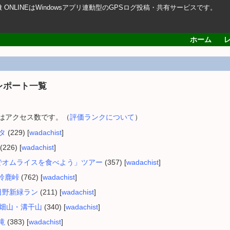
轍 ONLINEはWindowsアプリ連動型のGPSログ投稿・共有サービスです。
ホーム
レポート一覧
内はアクセス数です。（
評価ランクについて
）
ポタ
(229) [
wadachist
]
(226) [
wadachist
]
たまごでオムライスを食べよう」ツアー
(357) [
wadachist
]
と鈴鹿峠
(762) [
wadachist
]
～日野新緑ラン
(211) [
wadachist
]
ら高畑山・溝干山
(340) [
wadachist
]
滝
(383) [
wadachist
]