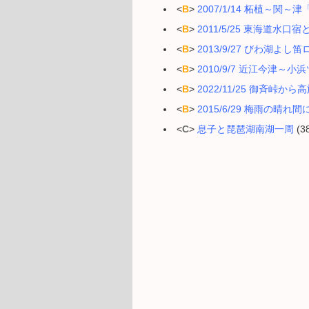
<
B
>
2007/1/14 柘植～関
<
B
>
2011/5/25 東海道水口
<
B
>
2013/9/27 びわ湖よ
<
B
>
2010/9/7 近江今津～
<
B
>
2022/11/25 御斉峠から
<
B
>
2015/6/29 梅雨の晴れ
<
C
>
息子と琵琶湖南湖一周
(38