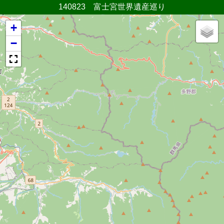
140823 富士宮世界遺産巡り
+
−