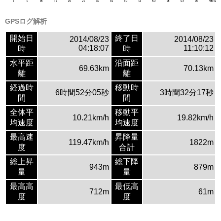
GPSログ解析
開始日
終了日
2014/08/23
2014/08/23
04:18:07
11:10:12
時
時
水平距
沿面距
69.63km
70.13km
離
離
経過時
移動時
6時間52分05秒
3時間32分17秒
間
間
全体平
移動平
10.21km/h
19.82km/h
均速度
均速度
最高速
昇降量
119.47km/h
1822m
度
合計
総上昇
総下降
943m
879m
量
量
最高高
最低高
712m
61m
度
度