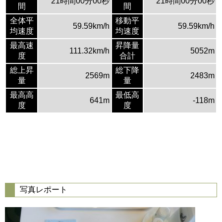
21時間00分00秒
21時間00分00秒
間
間
全体平
移動平
59.59km/h
59.59km/h
均速度
均速度
最高速
昇降量
111.32km/h
5052m
度
合計
総上昇
総下降
2569m
2483m
量
量
最高高
最低高
641m
-118m
度
度
写真レポート