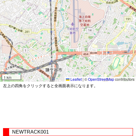
1 km
Leaflet
|
©
OpenStreetMap
contributors
左上の四角をクリックすると全画面表示になります。
NEWTRACK001