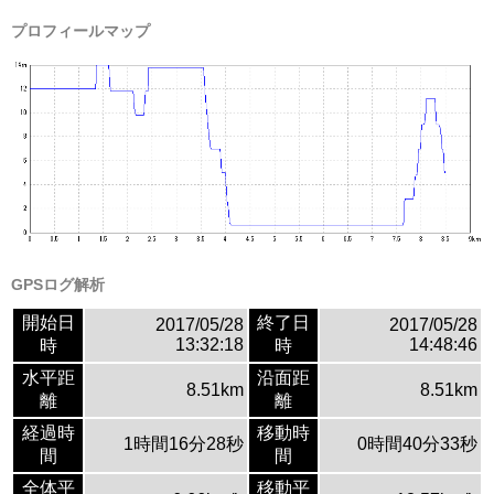
プロフィールマップ
GPSログ解析
開始日
終了日
2017/05/28
2017/05/28
13:32:18
14:48:46
時
時
水平距
沿面距
8.51km
8.51km
離
離
経過時
移動時
1時間16分28秒
0時間40分33秒
間
間
全体平
移動平