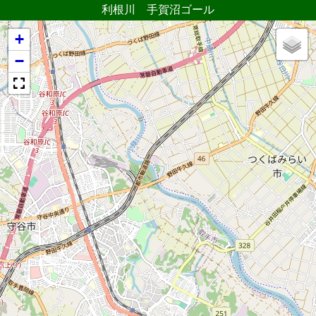
利根川 手賀沼ゴール
+
−