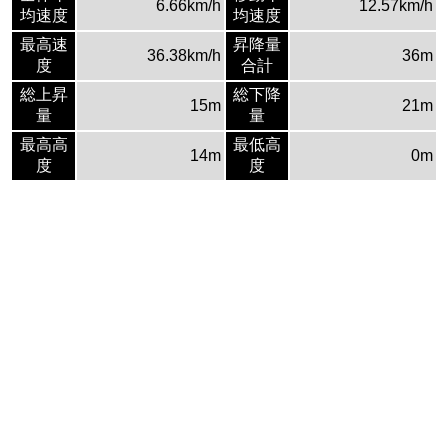
6.66km/h
12.57km/h
均速度
均速度
最高速
昇降量
36.38km/h
36m
度
合計
総上昇
総下降
15m
21m
量
量
最高高
最低高
14m
0m
度
度