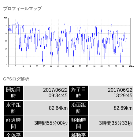
プロフィールマップ
GPSログ解析
開始日
終了日
2017/06/22
2017/06/22
09:34:45
13:29:45
時
時
水平距
沿面距
82.64km
82.69km
離
離
経過時
移動時
3時間55分00秒
3時間35分33秒
間
間
全体平
移動平