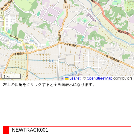
1 km
Leaflet
|
©
OpenStreetMap
contributors
左上の四角をクリックすると全画面表示になります。
NEWTRACK001