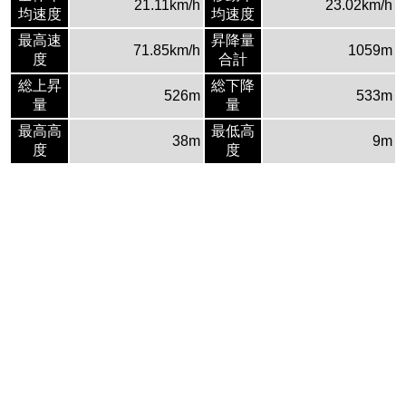
21.11km/h
23.02km/h
均速度
均速度
最高速
昇降量
71.85km/h
1059m
度
合計
総上昇
総下降
526m
533m
量
量
最高高
最低高
38m
9m
度
度