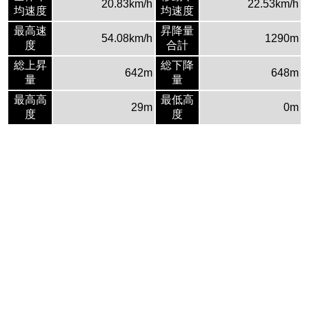
20.83km/h
22.53km/h
均速度
均速度
最高速
昇降量
54.08km/h
1290m
度
合計
総上昇
総下降
642m
648m
量
量
最高高
最低高
29m
0m
度
度