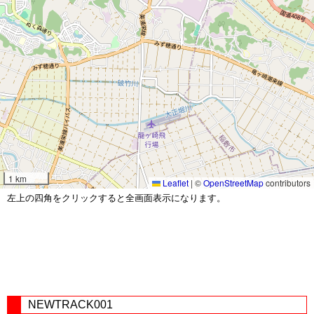
1 km
Leaflet
|
©
OpenStreetMap
contributors
左上の四角をクリックすると全画面表示になります。
NEWTRACK001