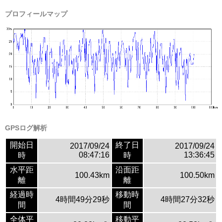
プロフィールマップ
GPSログ解析
開始日
終了日
2017/09/24
2017/09/24
08:47:16
13:36:45
時
時
水平距
沿面距
100.43km
100.50km
離
離
経過時
移動時
4時間49分29秒
4時間27分32秒
間
間
全体平
移動平