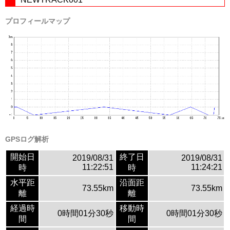
プロフィールマップ
GPSログ解析
開始日
終了日
2019/08/31
2019/08/31
11:22:51
11:24:21
時
時
水平距
沿面距
73.55km
73.55km
離
離
経過時
移動時
0時間01分30秒
0時間01分30秒
間
間