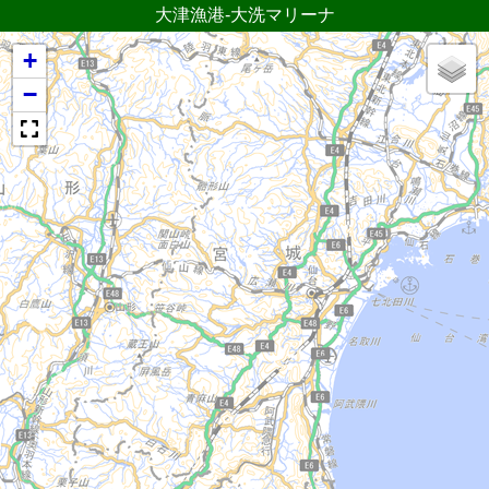
大津漁港-大洗マリーナ
+
−