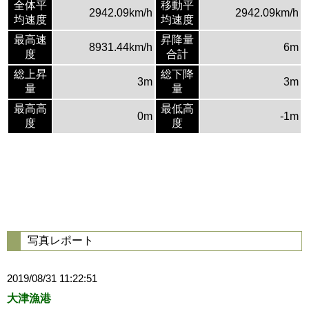
全体平
移動平
2942.09km/h
2942.09km/h
均速度
均速度
最高速
昇降量
8931.44km/h
6m
度
合計
総上昇
総下降
3m
3m
量
量
最高高
最低高
0m
-1m
度
度
写真レポート
2019/08/31 11:22:51
大津漁港