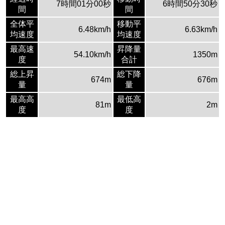
7時間01分00秒
6時間50分30秒
間
間
全体平
移動平
6.48km/h
6.63km/h
均速度
均速度
最高速
昇降量
54.10km/h
1350m
度
合計
総上昇
総下降
674m
676m
量
量
最高高
最低高
81m
2m
度
度