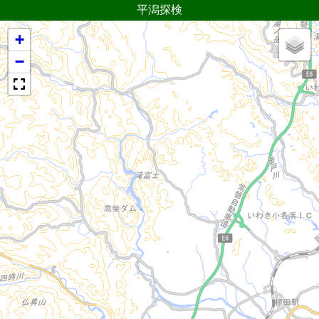
平潟探検
+
−