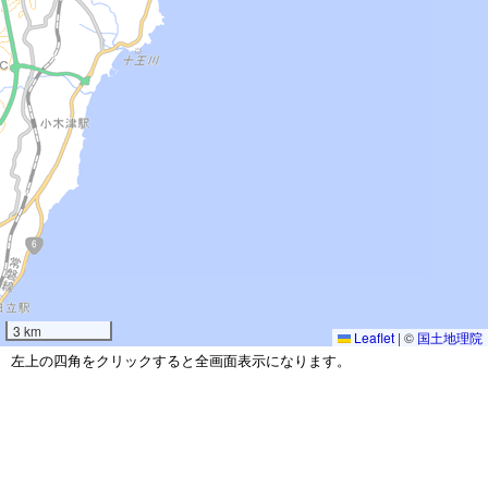
3 km
Leaflet
|
©
国土地理院
左上の四角をクリックすると全画面表示になります。