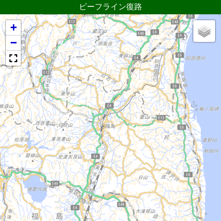
ビーフライン復路
+
−