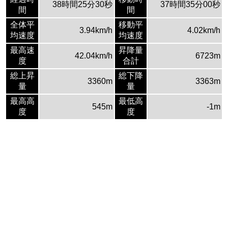
38時間25分30秒
37時間35分00秒
間
間
全体平
移動平
3.94km/h
4.02km/h
均速度
均速度
最高速
昇降量
42.04km/h
6723m
度
合計
総上昇
総下降
3360m
3363m
量
量
最高高
最低高
545m
-1m
度
度