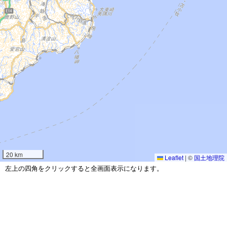
20 km
Leaflet
|
©
国土地理院
左上の四角をクリックすると全画面表示になります。