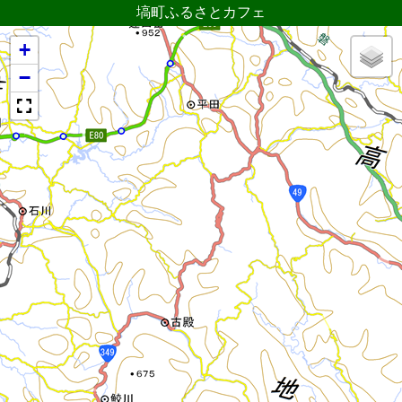
塙町ふるさとカフェ
+
−