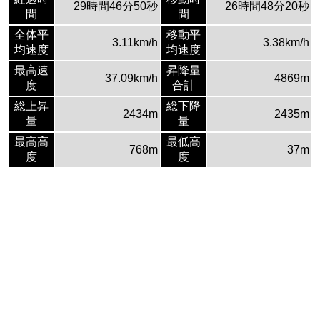
29時間46分50秒
26時間48分20秒
間
間
全体平
移動平
3.11km/h
3.38km/h
均速度
均速度
最高速
昇降量
37.09km/h
4869m
度
合計
総上昇
総下降
2434m
2435m
量
量
最高高
最低高
768m
37m
度
度