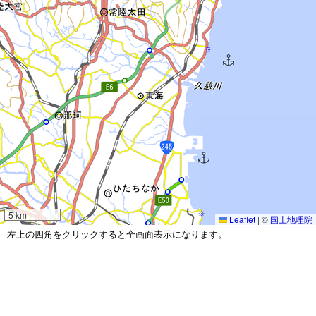
5 km
Leaflet
|
©
国土地理院
左上の四角をクリックすると全画面表示になります。