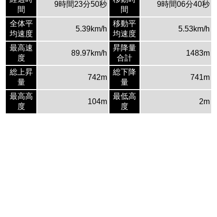
9時間23分50秒
9時間06分40秒
間
間
全体平
移動平
5.39km/h
5.53km/h
均速度
均速度
最高速
昇降量
89.97km/h
1483m
度
合計
総上昇
総下降
742m
741m
量
量
最高高
最低高
104m
2m
度
度