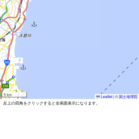
5 km
Leaflet
|
©
国土地理院
左上の四角をクリックすると全画面表示になります。