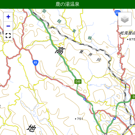
鹿の湯温泉
+
−