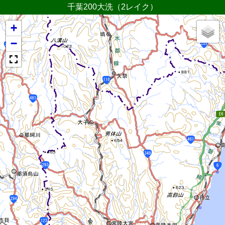
千葉200大洗（2レイク）
+
−