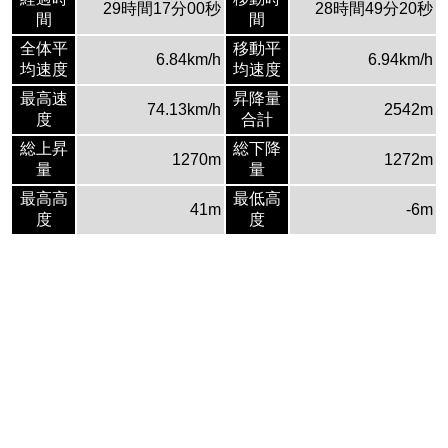
29時間17分00秒
28時間49分20秒
間
間
全体平
移動平
6.84km/h
6.94km/h
均速度
均速度
最高速
昇降量
74.13km/h
2542m
度
合計
総上昇
総下降
1270m
1272m
量
量
最高高
最低高
41m
-6m
度
度