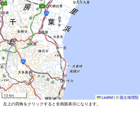
10 km
Leaflet
|
©
国土地理院
左上の四角をクリックすると全画面表示になります。