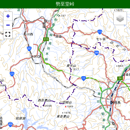
勢至堂峠
+
−