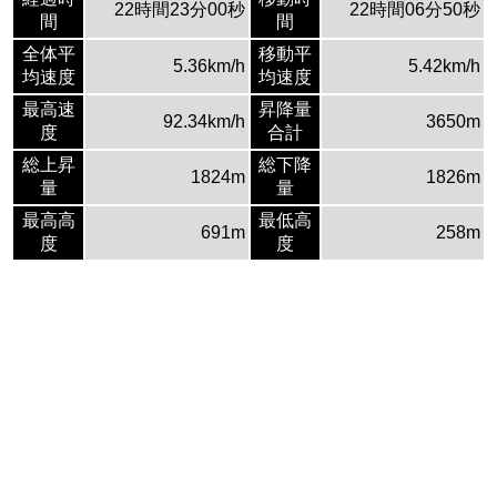
22時間23分00秒
22時間06分50秒
間
間
全体平
移動平
5.36km/h
5.42km/h
均速度
均速度
最高速
昇降量
92.34km/h
3650m
度
合計
総上昇
総下降
1824m
1826m
量
量
最高高
最低高
691m
258m
度
度