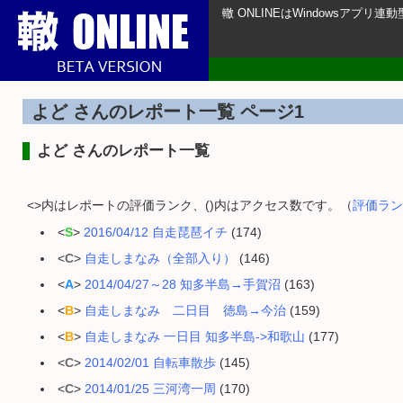
轍 ONLINEはWindowsアプ
よど さんのレポート一覧 ページ1
よど さんのレポート一覧
<>内はレポートの評価ランク、()内はアクセス数です。（
評価ラン
<
S
>
2016/04/12 自走琵琶イチ
(174)
<
C
>
自走しまなみ（全部入り）
(146)
<
A
>
2014/04/27～28 知多半島→手賀沼
(163)
<
B
>
自走しまなみ 二日目 徳島→今治
(159)
<
B
>
自走しまなみ 一日目 知多半島->和歌山
(177)
<
C
>
2014/02/01 自転車散歩
(145)
<
C
>
2014/01/25 三河湾一周
(170)