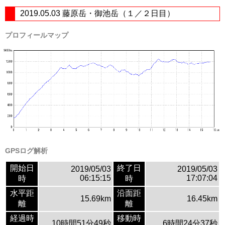
2019.05.03 藤原岳・御池岳（１／２日目）
プロフィールマップ
GPSログ解析
開始日
終了日
2019/05/03
2019/05/03
06:15:15
17:07:04
時
時
水平距
沿面距
15.69km
16.45km
離
離
経過時
移動時
10時間51分49秒
6時間24分37秒