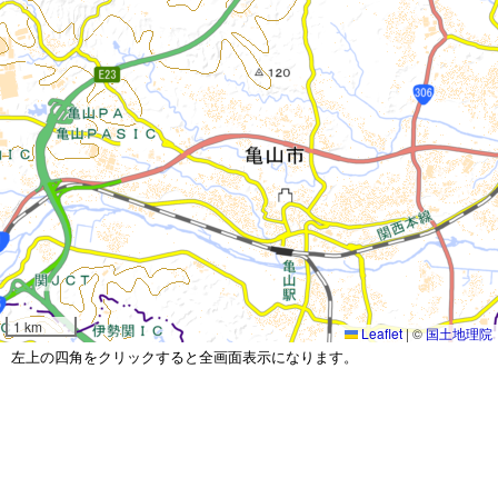
1 km
Leaflet
|
©
国土地理院
左上の四角をクリックすると全画面表示になります。