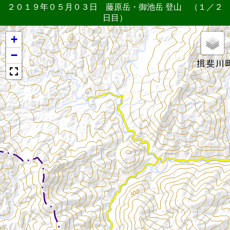
２０１９年０５月０３日 藤原岳・御池岳 登山 （１／２
日目）
+
−