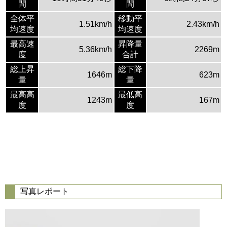
間
間
全体平
移動平
1.51km/h
2.43km/h
均速度
均速度
最高速
昇降量
5.36km/h
2269m
度
合計
総上昇
総下降
1646m
623m
量
量
最高高
最低高
1243m
167m
度
度
写真レポート