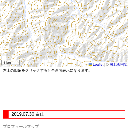
1 km
Leaflet
|
©
国土地理院
左上の四角をクリックすると全画面表示になります。
2019.07.30 白山
プロフィールマップ