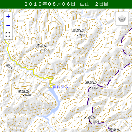
２０１９年０８月０６日 白山 ２日目
+
−