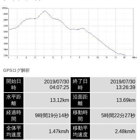
GPSログ解析
開始日
終了日
2019/07/30
2019/07/30
04:07:25
13:26:39
時
時
水平距
沿面距
13.12km
13.69km
離
離
経過時
移動時
9時間19分14秒
5時間22分27秒
間
間
全体平
移動平
1.47km/h
2.48km/h
均速度
均速度