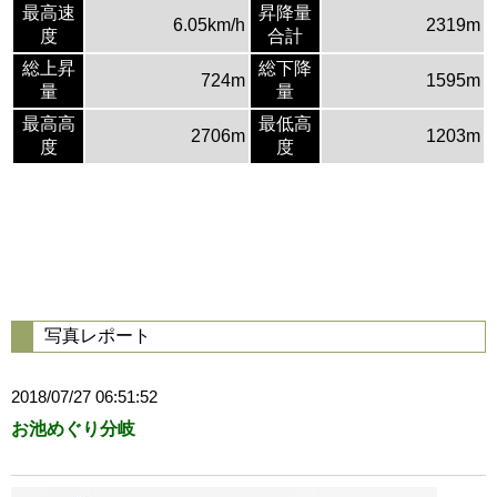
最高速
昇降量
6.05km/h
2319m
度
合計
総上昇
総下降
724m
1595m
量
量
最高高
最低高
2706m
1203m
度
度
写真レポート
2018/07/27 06:51:52
お池めぐり分岐