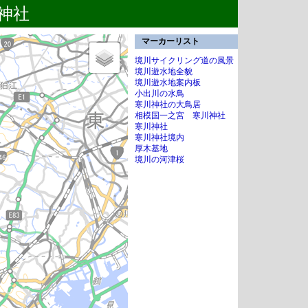
川神社
マーカーリスト
境川サイクリング道の風景
境川遊水地全貌
境川遊水地案内板
小出川の水鳥
寒川神社の大鳥居
相模国一之宮 寒川神社
寒川神社
寒川神社境内
厚木基地
境川の河津桜