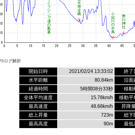
PSログ解析
開始日時
2021/02/24 13:33:02
終了
水平距離
80.84km
沿面
経過時間
5時間08分33秒
移動
全体平均速度
15.78km/h
移動平
最高速度
48.68km/h
昇降
総上昇量
723m
総下
最高高度
90m
最低