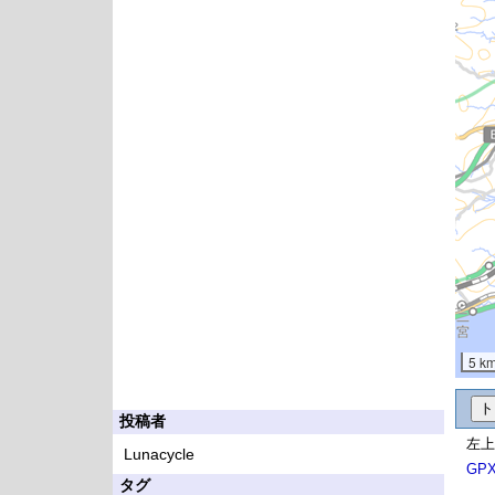
5 k
投稿者
左上
Lunacycle
GP
タグ