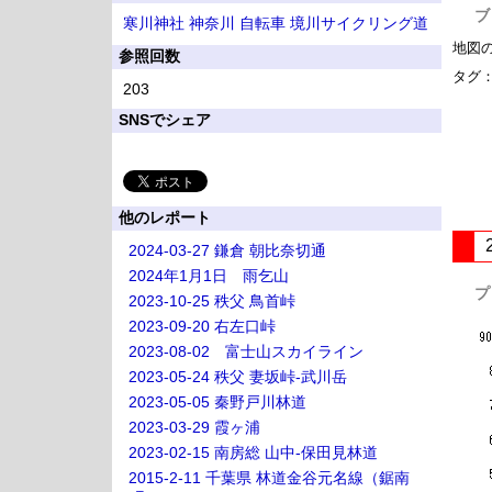
ブ
寒川神社
神奈川
自転車
境川サイクリング道
地図
参照回数
タグ
203
SNSでシェア
他のレポート
2024-03-27 鎌倉 朝比奈切通
2024年1月1日 雨乞山
プ
2023-10-25 秩父 鳥首峠
2023-09-20 右左口峠
2023-08-02 富士山スカイライン
2023-05-24 秩父 妻坂峠-武川岳
2023-05-05 秦野戸川林道
2023-03-29 霞ヶ浦
2023-02-15 南房総 山中-保田見林道
2015-2-11 千葉県 林道金谷元名線（鋸南