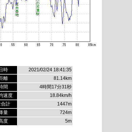
日時
2021/02/24 18:41:35
距離
81.14km
時間
4時間17分31秒
均速度
18.84km/h
量合計
1447m
降量
724m
高度
5m