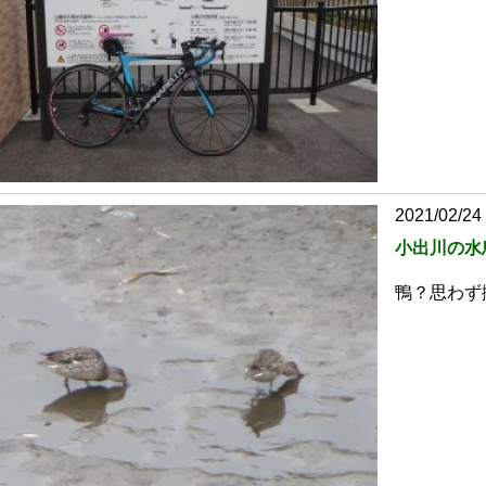
2021/02/24
小出川の水
鴨？思わず