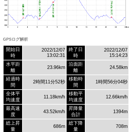
GPSログ解析
開始日
終了日
2022/12/07
2022/12/07
13:02:31
15:14:23
時
時
水平距
沿面距
23.96km
24.58km
離
離
経過時
移動時
2時間11分52秒
1時間56分04秒
間
間
全体平
移動平
11.18km/h
12.66km/h
均速度
均速度
最高速
昇降量
43.52km/h
1394m
度
合計
総上昇
総下降
686m
708m
量
量