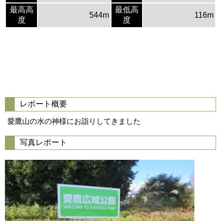
最高高
最低高
544m
116m
度
度
レポート概要
愛鷹山の水の神様にお詣りしてきました
写真レポート