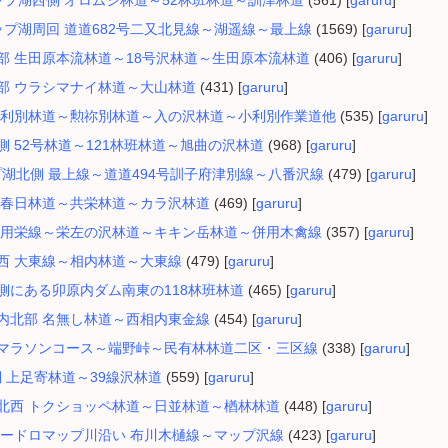
ミケップ湖西側 オロムシ林道～52林班林道～訓津林道
(561) [
garuru
]
ミケップ湖周回 道道682号二又北見線～湖遥線～最上線
(1569) [
garuru
]
町南部 生田原本流林道～18号沢林道～生田原本流林道
(406) [
garuru
]
町南部 ウラシマナイ林道～大山林道
(431) [
garuru
]
町 小利別林道～勲祢別林道～入の沢林道～小利別作業道他
(535) [
garuru
]
北側 52号林道～121林班林道～旭曲の沢林道
(968) [
garuru
]
ップ湖北側 最上線～道道494号訓子府津別線～八番沢線
(479) [
garuru
]
町 下春日林道～共栄林道～カラ沢林道
(469) [
garuru
]
町 併用栄線～栄左の沢林道～キキン岳林道～併用木禽線
(357) [
garuru
]
湖南西 大東線～相内林道～大東線
(479) [
garuru
]
湖西側にある卯原内ダム南東の118林班林道
(465) [
garuru
]
市相内北部 名無し林道～西相内東金線
(454) [
garuru
]
ングリマラソンコース～端野峠～民有林林道二区・三区線
(338) [
garuru
]
側 上足寄林道～39線沢林道
(559) [
garuru
]
路湖北西 トクショッペ林道～日並林道～楢林林道
(448) [
garuru
]
町 ドードロマップ川沿い 布川木樋線～マップ沢線
(423) [
garuru
]