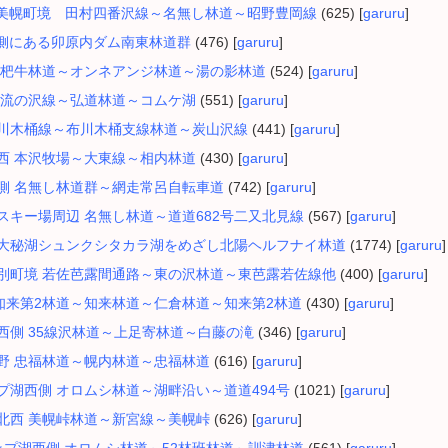
見市・美幌町境 田村四番沢線～名無し林道～昭野豊岡線
(625) [
garuru
]
湖西側にある卯原内ダム南東林道群
(476) [
garuru
]
町 枇杷牛林道～オンネアンジ林道～湯の影林道
(524) [
garuru
]
市 支流の沢線～弘道林道～コムケ湖
(551) [
garuru
]
町布川木桶線～布川木桶支線林道～炭山沢線
(441) [
garuru
]
湖南西 本沢牧場～大東線～相内林道
(430) [
garuru
]
湖西側 名無し林道群～網走常呂自転車道
(742) [
garuru
]
市民スキー場周辺 名無し林道～道道682号二又北見線
(567) [
garuru
]
海道五大秘湖シュンクシタカラ湖をめざし北陽ヘルフナイ林道
(1774) [
garuru
]
・湧別町境 若佐芭露間通路～東の沢林道～東芭露若佐線他
(400) [
garuru
]
町 知来第2林道～知来林道～仁倉林道～知来第2林道
(430) [
garuru
]
湖の西側 35線沢林道～上足寄林道～白藤の滝
(346) [
garuru
]
市端野 忠福林道～幌内林道～忠福林道
(616) [
garuru
]
ケップ湖西側 オロムシ林道～湖畔沿い～道道494号
(1021) [
garuru
]
路湖北西 美幌峠林道～新宮線～美幌峠
(626) [
garuru
]