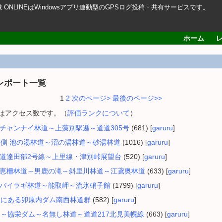
轍 ONLINEはWindowsアプリ連動型のGPSログ投稿・共有サービスです。
ホーム
レポート一覧
1
2
次のページ>
最後のページ>>
内はアクセス数です。（
評価ランクについて
）
市 クチャンナイ林道～上藻別駅逓～道道305号
(681) [
garuru
]
湖東側 池の湯林道～沼の湯林道～砂湯林道
(1016) [
garuru
]
町 林道達田部2号線～上里線・津別峠展望台
(520) [
garuru
]
町 智恵柵林道～男鹿の滝～斜里川林道～江鳶奥林道
(633) [
garuru
]
半島 バイラギ林道～能取岬～流氷硝子館
(1799) [
garuru
]
西側にある卯原内ダム南西林道群
(582) [
garuru
]
林道～協栄ダム～名無し林道～道道217北見美幌線
(663) [
garuru
]