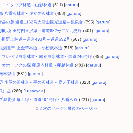
南部 ニイタップ林道～山影林道
(511) [
garuru
]
町南部 八重沢林道～夕立の沢林道
(453) [
garuru
]
山 赤岳の麓 道道1162号大雪山観光道路～銀泉台
(795) [
garuru
]
・津別町境 田村四番沢線～道道682号二又北見線
(401) [
garuru
]
戸瀬 野上林道～道道493号～道道592号
(507) [
garuru
]
市温根湯北部 上金華林道～小松沢林道
(518) [
garuru
]
南側 フレベツ白水林道～飽別白水林道～国道240号線
(495) [
garuru
]
西側 オホーツクの森 卯原内林道～卯越林道
(481) [
garuru
]
自転車登山
(531) [
garuru
]
湖周辺 小屋の沢林道～平の沢林道～鹿ノ子林道
(323) [
garuru
]
-武川岳
(280) [
Lunacycle
]
ケップ湖北側 最上線～道道494号線～八番沢線
(221) [
garuru
]
1
2
次のページ>
最後のページ>>