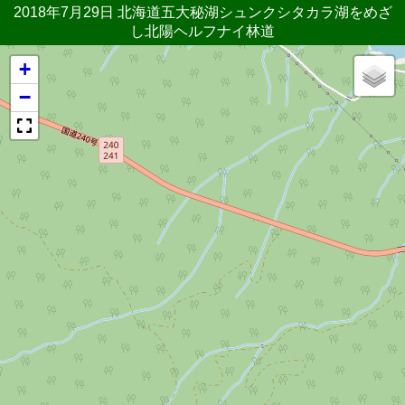
2018年7月29日 北海道五大秘湖シュンクシタカラ湖をめざ
し北陽ヘルフナイ林道
+
−