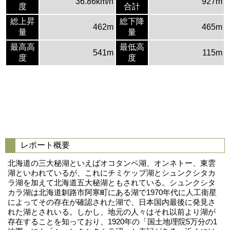
36.86km/h
927m
度
合計
総上昇
総下降
462m
465m
量
量
最高高
最低高
541m
115m
度
度
レポート概要
北海道の三大秘湖といえばオコタンペ湖、オンネトー、東雲
湖といわれているが、これにチミケップ湖とシュンクシタカ
ラ湖を加えて北海道五大秘湖ともされている。シュンクシタ
カラ湖は北海道釧路市阿寒町にある湖で1970年代に人工衛星
によってその存在が確認された湖で、日本国内最後に発見さ
れた湖とされいる。しかし、地元の人々はそれ以前より湖が
存在することを知っており、1920年の「国土地理院5万分の1