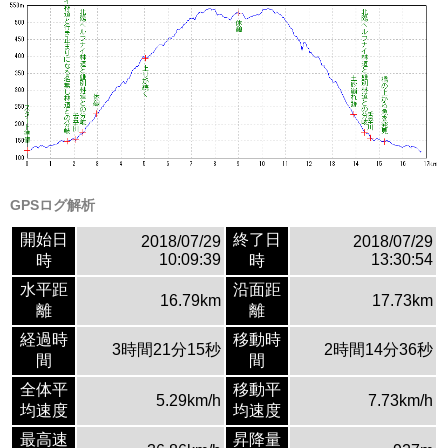
GPSログ解析
開始日
終了日
2018/07/29
2018/07/29
10:09:39
13:30:54
時
時
水平距
沿面距
16.79km
17.73km
離
離
経過時
移動時
3時間21分15秒
2時間14分36秒
間
間
全体平
移動平
5.29km/h
7.73km/h
均速度
均速度
最高速
昇降量