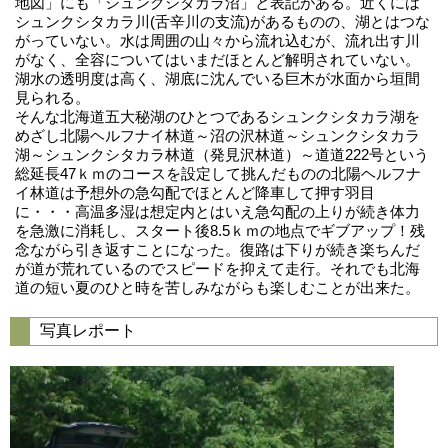
地図」にも「シュンクシタカラ沼」と表記がある。近くには
シュンクシタカラ川(舌辛川の支流)があるものの、湖とはつな
がっていない。水は周囲の山々から流れ込むが、流れ出す川
がなく、全容についてはいまだほとんど解明されていない。
湖水の透明度は高く、湖底に沈んでいる巨木が水面から垣間
見られる。
そんな北海道五大秘湖のひとつであるシュンクシタカラ湖を
めざし北陽ヘルフナイ林道～沼の沢林道～シュンクシタカラ
湖～シュンクシタカラ林道（発見沢林道）～道道222号という
総延長47ｋｍのコースを設定して挑んだものの北陽ヘルフナ
イ林道は予想外の急勾配でほとんど降車して押す羽目
に・・・高温多湿は想定内とはいえ急勾配の上りが続き体力
を急激に消耗し、スタート後8.5ｋｍの地点でギブアップ！残
念ながら引き返すことになった。復路は下りが続き楽ちんだ
が道が荒れているのでスピードを抑えて走行。それでも北海
道の短い夏のひと時を苦しみながらも楽しむことが出来た。
写真レポート