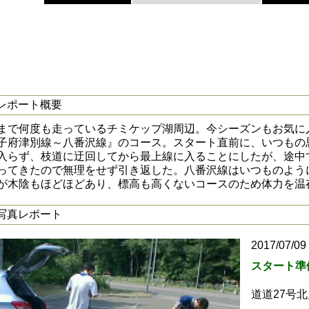
レポート概要
まで何度も走っているチミケップ湖周辺。今シーズンもお気に入
子府津別線～八番沢線』のコース。スタート直前に、いつもの
入らず、枝道に迂回してから最上線に入ることにしたが、途中
ってきたので無理をせず引き返した。八番沢線はいつものよう
が木陰もほどほどあり、標高も高くないコースのため体力を温
写真レポート
2017/07/09
スタート準
道道27号