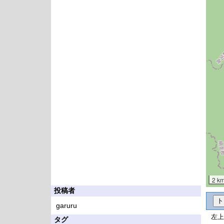
2 k
投稿者
garuru
左上
タグ