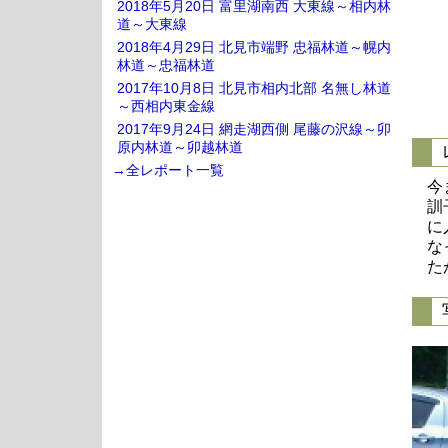
2018年5月20日 富里湖南西 大東線～相内林
道～大東線
2018年4月29日 北見市端野 忠福林道～幌内
林道～忠福林道
2017年10月8日 北見市相内北部 名無し林道
～西相内東金線
2017年9月24日 網走湖西側 尾藤の沢線～卯
原内林道～卯越林道
→全レポート一覧
今
訓
に
な
た