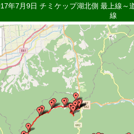
017年7月9日 チミケップ湖北側 最上線
線