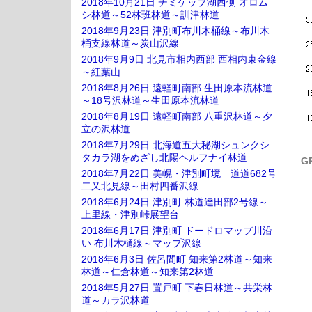
2018年10月21日 チミケップ湖西側 オロム
シ林道～52林班林道～訓津林道
2018年9月23日 津別町布川木桶線～布川木
桶支線林道～炭山沢線
2018年9月9日 北見市相内西部 西相内東金線
～紅葉山
2018年8月26日 遠軽町南部 生田原本流林道
～18号沢林道～生田原本流林道
2018年8月19日 遠軽町南部 八重沢林道～夕
立の沢林道
2018年7月29日 北海道五大秘湖シュンクシ
タカラ湖をめざし北陽ヘルフナイ林道
G
2018年7月22日 美幌・津別町境 道道682号
二又北見線～田村四番沢線
2018年6月24日 津別町 林道達田部2号線～
上里線・津別峠展望台
2018年6月17日 津別町 ドードロマップ川沿
い 布川木樋線～マップ沢線
2018年6月3日 佐呂間町 知来第2林道～知来
林道～仁倉林道～知来第2林道
2018年5月27日 置戸町 下春日林道～共栄林
道～カラ沢林道