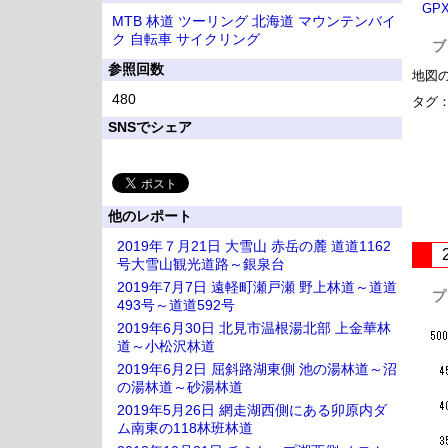
GP
MTB
林道
ツーリング
北海道
マウンテンバイ
ク
自転車
サイクリング
ブ
参照回数
地図
480
タグ
SNSでシェア
他のレポート
2019年７月21日 大雪山 赤岳の麓 道道1162
号大雪山観光道路～銀泉台
2019年7月7日 遠軽町瀬戸瀬 野上林道～道道
プ
493号～道道592号
2019年6月30日 北見市温根湯北部 上金華林
道～小松沢林道
2019年6月2日 屈斜路湖東側 池の湯林道～沼
の湯林道～砂湯林道
2019年5月26日 網走湖西側にある卯原内ダ
ム南東の118林班林道