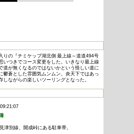
りの『チミケップ湖北側 最上線～道道494号
思いつきでコース変更をした。いきなり最上線
で道が無くなるのではないかという怪しい道に
に鬱蒼とした雰囲気ムンムン。炎天下ではあっ
存しながらの楽しいツーリングとなった。
 09:21:07
備
北見津別線、開成峠にある駐車帯。