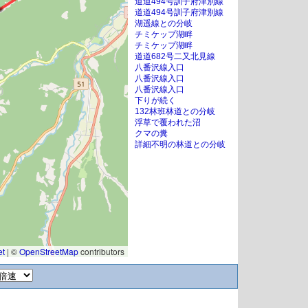
道道494号訓子府津別線
道道494号訓子府津別線
湖遥線との分岐
チミケップ湖畔
チミケップ湖畔
道道682号二又北見線
八番沢線入口
八番沢線入口
八番沢線入口
下りが続く
132林班林道との分岐
浮草で覆われた沼
クマの糞
詳細不明の林道との分岐
et
|
©
OpenStreetMap
contributors