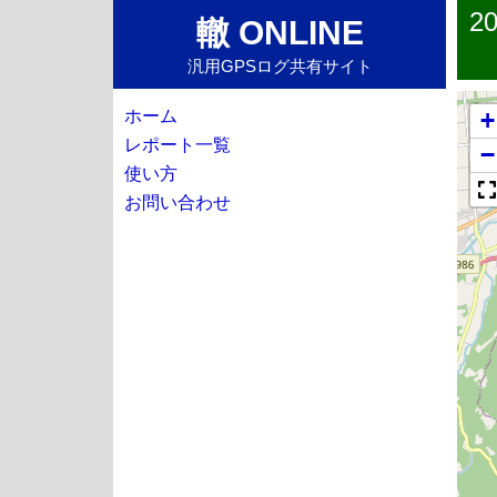
2
轍 ONLINE
汎用GPSログ共有サイト
ホーム
+
レポート一覧
−
使い方
お問い合わせ