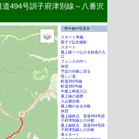
～道道494号訓子府津別線～八番沢
マーカーリスト
スタート準備
親子で記念撮影
スタート
最上線へつながる枝道の入
口
フェンスの中へ
休憩
予定の分岐に戻る
怪しい道
町道360号線
町道360号線
中最上林道入口
最上線の道標
入山届出箱
最上橋がある分岐
休憩
最上線終点 道道494号訓
子府津別線との分岐
最上線終点 道道494号訓
子府津別線との分岐
再スタート