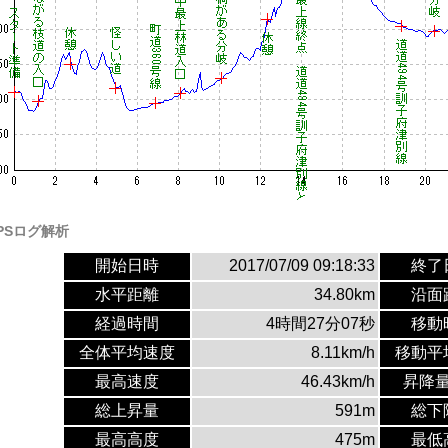
PSログ解析
開始日時
2017/07/09 09:18:33
終了
水平距離
34.80km
沿面
経過時間
4時間27分07秒
移動
全体平均速度
8.11km/h
移動平
最高速度
46.43km/h
昇降
総上昇量
591m
総下
最高高度
475m
最低