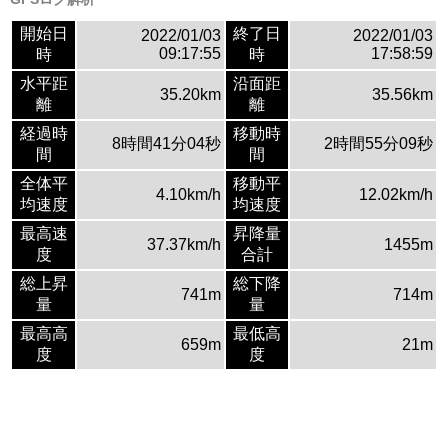
開始日
終了日
2022/01/03
2022/01/03
09:17:55
17:58:59
時
時
水平距
沿面距
35.20km
35.56km
離
離
経過時
移動時
8時間41分04秒
2時間55分09秒
間
間
全体平
移動平
4.10km/h
12.02km/h
均速度
均速度
最高速
昇降量
37.37km/h
1455m
度
合計
総上昇
総下降
741m
714m
量
量
最高高
最低高
659m
21m
度
度