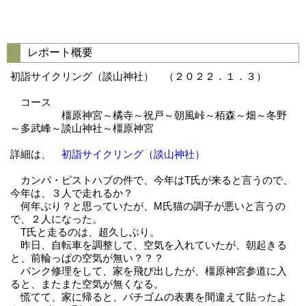
レポート概要
初詣サイクリング（談山神社） （２０２２．１．３）
コース
橿原神宮～橘寺～祝戸～朝風峠～栢森～畑～冬野
～多武峰～談山神社～橿原神宮
詳細は、
初詣サイクリング（談山神社）
カンパ・ピストハブの件で、今年はT氏が来ると言うので、
今年は、３人で走れるか？
何年ぶり？と思っていたが、M氏猫の調子が悪いと言うの
で、２人になった。
T氏と走るのは、超久しぶり。
昨日、自転車を調整して、空気を入れていたが、朝起きる
と、前輪っぱの空気が無い？？？
パンク修理をして、家を飛び出したが、橿原神宮参道に入
ると、またまた空気が無くなる。
慌てて、家に帰ると、パチゴムの表裏を間違えて貼ったよ