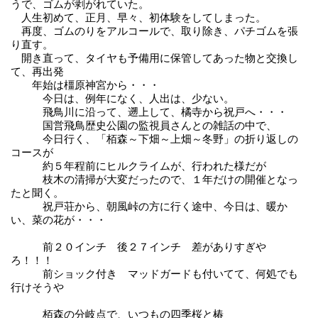
うで、ゴムが剥がれていた。
人生初めて、正月、早々、初体験をしてしまった。
再度、ゴムのりをアルコールで、取り除き、パチゴムを張
り直す。
開き直って、タイヤも予備用に保管してあった物と交換し
て、再出発
年始は橿原神宮から・・・
今日は、例年になく、人出は、少ない。
飛鳥川に沿って、遡上して、橘寺から祝戸へ・・・
国営飛鳥歴史公園の監視員さんとの雑話の中で、
今日行く、「栢森～下畑～上畑～冬野」の折り返しの
コースが
約５年程前にヒルクライムが、行われた様だが
枝木の清掃が大変だったので、１年だけの開催となっ
たと聞く。
祝戸荘から、朝風峠の方に行く途中、今日は、暖か
い、菜の花が・・・
前２０インチ 後２７インチ 差がありすぎや
ろ！！！
前ショック付き マッドガードも付いてて、何処でも
行けそうや
栢森の分岐点で、いつもの四季桜と椿