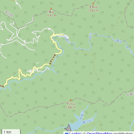
1 km
Leaflet
|
©
OpenStreetMap
contributors