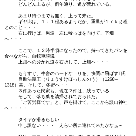
どんどん上るが、例年通り、道が荒れている。
あまり待つまでも無く、上って来た。
ギヤ比は、１：１程あるようだが、重量が１７ｋｇ程
とのこと・・・
右に行けば、男淵 左に輪っぱを向けて、下畑
へ・・・
ここで、１２時半頃になったので、持ってきたパンを
食べながら、自転車談議
上畑への分かれ道を右折して、上畑へ・・・
もうすぐ、牛舎のハードな上りを、快調に飛ばすT氏
良助法親王（りょうすけほっしんのう）（1268～
1318）墓、そして、冬野へ・・
３件あった民家も、現在２件は、残っている
そして、落ち葉を清掃されておられた。
「ご苦労様です」と、声を掛けて、ここから談山神社
へ・・・・
タイヤが滑るらしい
申し訳ない・・・ えらい所に連れて来たかなぁ～