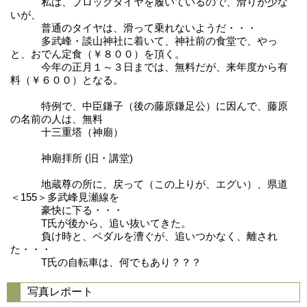
私は、ブロックタイヤを履いているので、滑りが少な
いが、
普通のタイヤは、滑って乗れないようだ・・・
多武峰・談山神社に着いて、神社前の食堂で、やっ
と、おでん定食（￥８００）を頂く。
今年の正月１～３日までは、無料だが、来年度から有
料（￥６００）となる。
特例で、中臣鎌子（後の藤原鎌足公）に因んで、藤原
の名前の人は、無料
十三重塔（神廟）
神廟拝所 (旧・講堂)
地蔵尊の所に、戻って（この上りが、エグい）、県道
＜155＞多武峰見瀬線を
豪快に下る・・・
T氏が後から、追い抜いてきた。
負け時と、ペダルを漕ぐが、追いつかなく、離され
た・・・
T氏の自転車は、何でもあり？？？
写真レポート