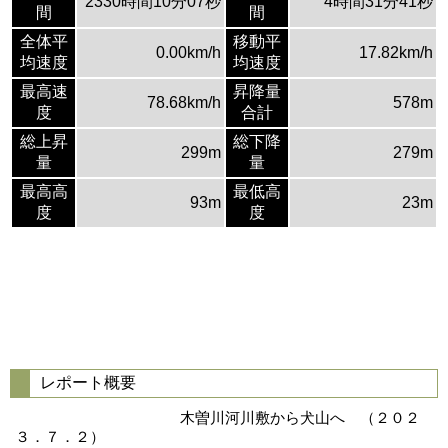
2330時間10分07秒
4時間31分41秒
間
間
全体平
移動平
0.00km/h
17.82km/h
均速度
均速度
最高速
昇降量
78.68km/h
578m
度
合計
総上昇
総下降
299m
279m
量
量
最高高
最低高
93m
23m
度
度
レポート概要
木曽川河川敷から犬山へ （２０２
３．７．２）