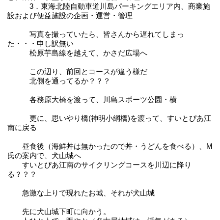
3．東海北陸自動車道川島パーキングエリア内、商業施
設および便益施設の企画・運営・管理
写真を撮っていたら、皆さんから遅れてしまっ
た・・・申し訳無い
松原芋島線を越えて、かさだ広場へ
この辺り、前回とコースが違う様だ
北側を通ってるか？？？
各務原大橋を渡って、川島スポーツ公園・横
更に、思いやり橋(神明小網橋)を渡って、すいとぴあ江
南に戻る
昼食後（海鮮丼は無かったので丼・うどんを食べる）、M
氏の案内で、犬山城へ
すいとぴあ江南のサイクリングコースを川辺に降り
る？？？
急激な上りで現れたお城、それが犬山城
先に犬山城下町に向かう。