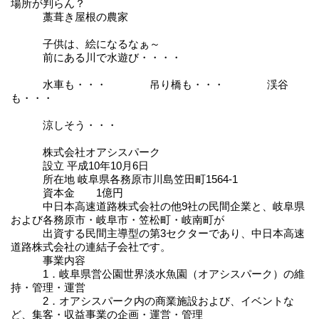
場所が判らん？
藁葺き屋根の農家
子供は、絵になるなぁ～
前にある川で水遊び・・・・
水車も・・・ 吊り橋も・・・ 渓谷
も・・・
涼しそう・・・
株式会社オアシスパーク
設立 平成10年10月6日
所在地 岐阜県各務原市川島笠田町1564-1
資本金 1億円
中日本高速道路株式会社の他9社の民間企業と、岐阜県
および各務原市・岐阜市・笠松町・岐南町が
出資する民間主導型の第3セクターであり、中日本高速
道路株式会社の連結子会社です。
事業内容
1．岐阜県営公園世界淡水魚園（オアシスパーク）の維
持・管理・運営
2．オアシスパーク内の商業施設および、イベントな
ど、集客・収益事業の企画・運営・管理