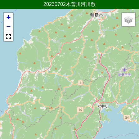
20230702木曽川河川敷
+
−