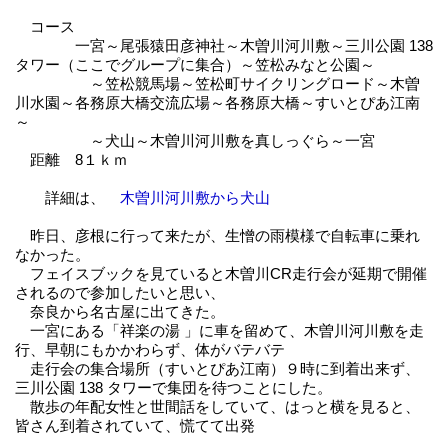
コース
一宮～尾張猿田彦神社～木曽川河川敷～三川公園 138
タワー（ここでグループに集合）～笠松みなと公園～
～笠松競馬場～笠松町サイクリングロード～木曽
川水園～各務原大橋交流広場～各務原大橋～すいとぴあ江南
～
～犬山～木曽川河川敷を真しっぐら～一宮
距離 8１ｋｍ
詳細は、
木曽川河川敷から犬山
昨日、彦根に行って来たが、生憎の雨模様で自転車に乗れ
なかった。
フェイスブックを見ていると木曽川CR走行会が延期で開催
されるので参加したいと思い、
奈良から名古屋に出てきた。
一宮にある「祥楽の湯 」に車を留めて、木曽川河川敷を走
行、早朝にもかかわらず、体がバテバテ
走行会の集合場所（すいとぴあ江南）９時に到着出来ず、
三川公園 138 タワーで集団を待つことにした。
散歩の年配女性と世間話をしていて、はっと横を見ると、
皆さん到着されていて、慌てて出発