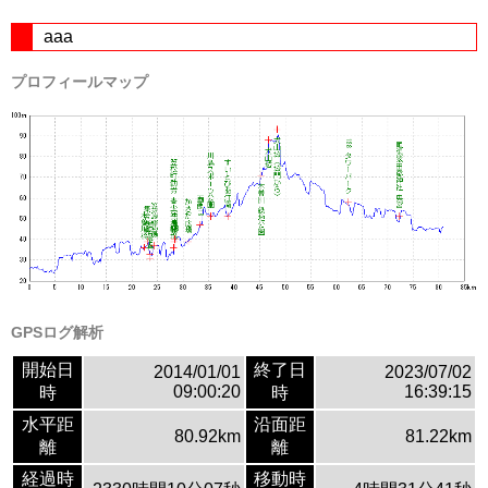
aaa
プロフィールマップ
GPSログ解析
開始日
終了日
2014/01/01
2023/07/02
09:00:20
16:39:15
時
時
水平距
沿面距
80.92km
81.22km
離
離
経過時
移動時