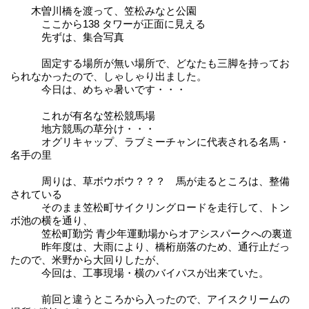
木曽川橋を渡って、笠松みなと公園
ここから138 タワーが正面に見える
先ずは、集合写真
固定する場所が無い場所で、どなたも三脚を持ってお
られなかったので、しゃしゃり出ました。
今日は、めちゃ暑いです・・・
これが有名な笠松競馬場
地方競馬の草分け・・・
オグリキャップ、ラブミーチャンに代表される名馬・
名手の里
周りは、草ボウボウ？？？ 馬が走るところは、整備
されている
そのまま笠松町サイクリングロードを走行して、トン
ボ池の横を通り、
笠松町勤労 青少年運動場からオアシスパークへの裏道
昨年度は、大雨により、橋桁崩落のため、通行止だっ
たので、米野から大回りしたが、
今回は、工事現場・横のバイパスが出来ていた。
前回と違うところから入ったので、アイスクリームの