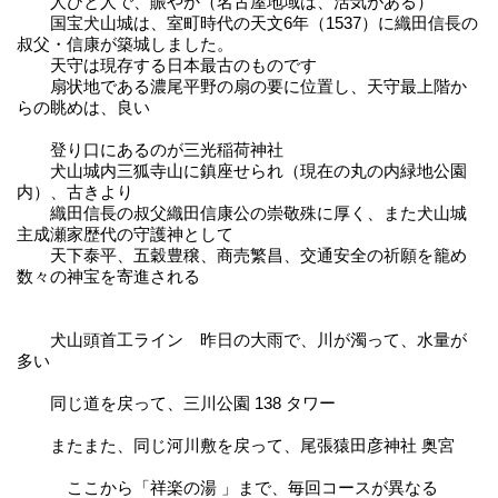
人ひと人で、賑やか（名古屋地域は、活気がある）
国宝犬山城は、室町時代の天文6年（1537）に織田信長の
叔父・信康が築城しました。
天守は現存する日本最古のものです
扇状地である濃尾平野の扇の要に位置し、天守最上階か
らの眺めは、良い
登り口にあるのが三光稲荷神社
犬山城内三狐寺山に鎮座せられ（現在の丸の内緑地公園
内）、古きより
織田信長の叔父織田信康公の崇敬殊に厚く、また犬山城
主成瀬家歴代の守護神として
天下泰平、五穀豊穣、商売繁昌、交通安全の祈願を籠め
数々の神宝を寄進される
犬山頭首工ライン 昨日の大雨で、川が濁って、水量が
多い
同じ道を戻って、三川公園 138 タワー
またまた、同じ河川敷を戻って、尾張猿田彦神社 奥宮
ここから「祥楽の湯 」まで、毎回コースが異なる