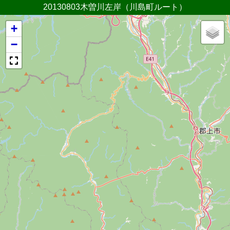
20130803木曽川左岸（川島町ルート）
+
−