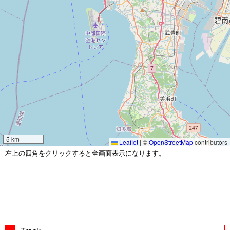
5 km
Leaflet
|
©
OpenStreetMap
contributors
左上の四角をクリックすると全画面表示になります。