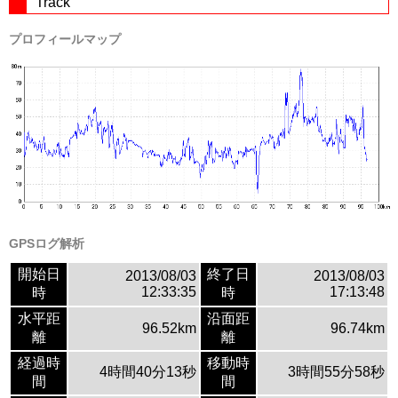
Track
プロフィールマップ
GPSログ解析
開始日
終了日
2013/08/03
2013/08/03
12:33:35
17:13:48
時
時
水平距
沿面距
96.52km
96.74km
離
離
経過時
移動時
4時間40分13秒
3時間55分58秒
間
間