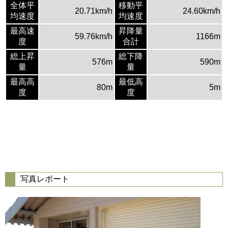
全体平
移動平
20.71km/h
24.60km/h
均速度
均速度
最高速
昇降量
59.76km/h
1166m
度
合計
総上昇
総下降
576m
590m
量
量
最高高
最低高
80m
5m
度
度
写真レポート