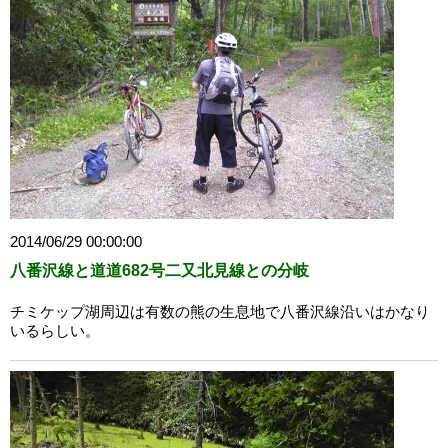
2014/06/29 00:00:00
八番沢線と道道682号二又北見線との分岐
チミケップ湖周辺は有数の熊の生息地で八番沢線沿いはかなり
いるらしい。