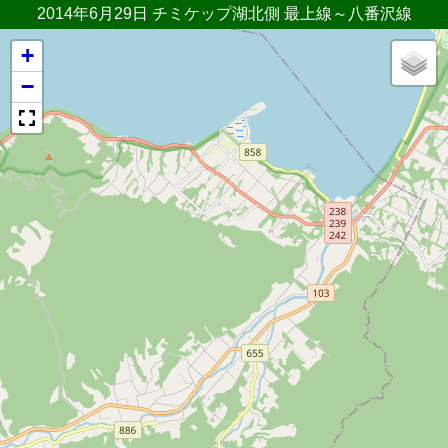
2014年6月29日 チミケップ湖北側 最上線～八番沢線
+
−