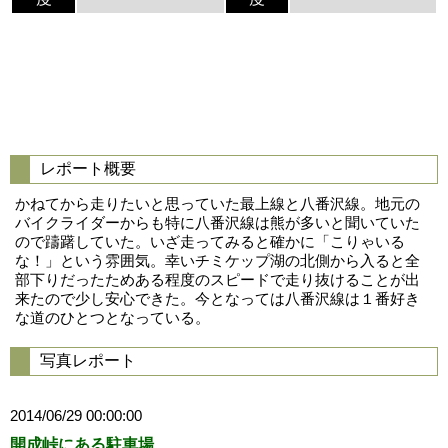
レポート概要
かねてから走りたいと思っていた最上線と八番沢線。地元の
バイクライダーからも特に八番沢線は熊が多いと聞いていた
ので躊躇していた。いざ走ってみると確かに「こりゃいる
な！」という雰囲気。幸いチミケップ湖の北側から入ると全
部下りだったためある程度のスピードで走り抜けることが出
来たので少し安心できた。今となっては八番沢線は１番好き
な道のひとつとなっている。
写真レポート
2014/06/29 00:00:00
開成峠にある駐車場