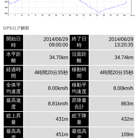
GPSログ解析
開始日
終了日
2014/06/29
2014/06/29
09:00:00
13:20:35
時
時
水平距
沿面距
34.70km
34.74km
離
離
経過時
移動時
4時間20分35秒
4時間20分35秒
間
間
全体平
移動平
8.00km/h
8.00km/h
均速度
均速度
最高速
昇降量
8.81km/h
863m
度
合計
総上昇
総下降
431m
432m
量
量
最高高
最低高
451m
109m
度
度