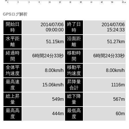
GPSログ解析
開始日
終了日
2014/07/06
2014/07/06
09:00:00
15:24:33
時
時
水平距
沿面距
51.15km
51.27km
離
離
経過時
移動時
6時間24分33秒
6時間24分33秒
間
間
全体平
移動平
8.00km/h
8.00km/h
均速度
均速度
最高速
昇降量
15.06km/h
1116m
度
合計
総上昇
総下降
549m
567m
量
量
最高高
最低高
444m
60m
度
度