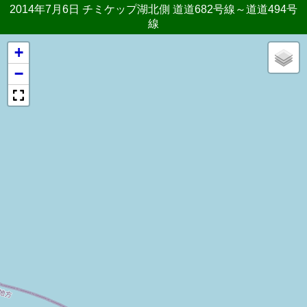
2014年7月6日 チミケップ湖北側 道道682号線～道道494号
線
+
−