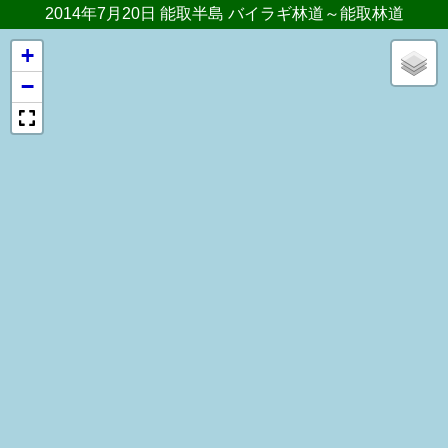
2014年7月20日 能取半島 バイラギ林道～能取林道
+
−