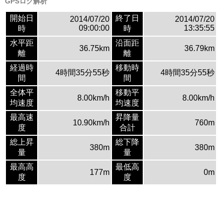
GPSログ解析
開始日
終了日
2014/07/20
2014/07/20
09:00:00
13:35:55
時
時
水平距
沿面距
36.75km
36.79km
離
離
経過時
移動時
4時間35分55秒
4時間35分55秒
間
間
全体平
移動平
8.00km/h
8.00km/h
均速度
均速度
最高速
昇降量
10.90km/h
760m
度
合計
総上昇
総下降
380m
380m
量
量
最高高
最低高
177m
0m
度
度