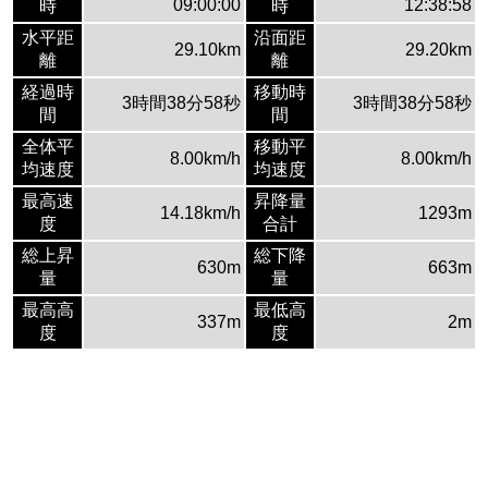
09:00:00
12:38:58
時
時
水平距
沿面距
29.10km
29.20km
離
離
経過時
移動時
3時間38分58秒
3時間38分58秒
間
間
全体平
移動平
8.00km/h
8.00km/h
均速度
均速度
最高速
昇降量
14.18km/h
1293m
度
合計
総上昇
総下降
630m
663m
量
量
最高高
最低高
337m
2m
度
度