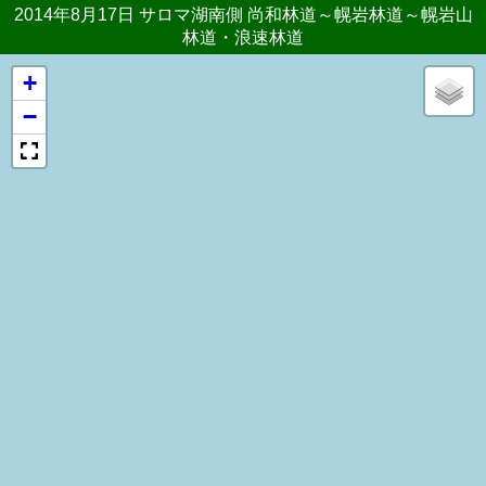
2014年8月17日 サロマ湖南側 尚和林道～幌岩林道～幌岩山
林道・浪速林道
+
−