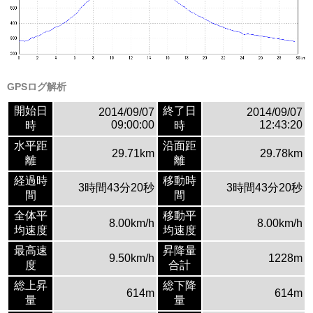
GPSログ解析
開始日
終了日
2014/09/07
2014/09/07
09:00:00
12:43:20
時
時
水平距
沿面距
29.71km
29.78km
離
離
経過時
移動時
3時間43分20秒
3時間43分20秒
間
間
全体平
移動平
8.00km/h
8.00km/h
均速度
均速度
最高速
昇降量
9.50km/h
1228m
度
合計
総上昇
総下降
614m
614m
量
量