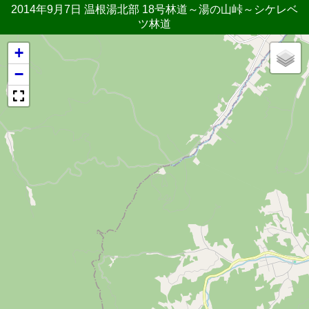
2014年9月7日 温根湯北部 18号林道～湯の山峠～シケレベ
ツ林道
+
−