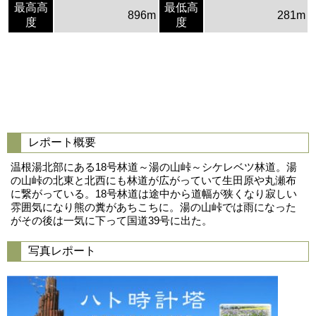
最高高
最低高
896m
281m
度
度
レポート概要
温根湯北部にある18号林道～湯の山峠～シケレベツ林道。湯
の山峠の北東と北西にも林道が広がっていて生田原や丸瀬布
に繋がっている。18号林道は途中から道幅が狭くなり寂しい
雰囲気になり熊の糞があちこちに。湯の山峠では雨になった
がその後は一気に下って国道39号に出た。
写真レポート